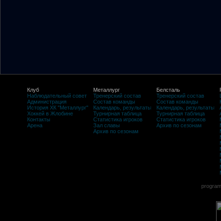
Клуб
Металлург
Белсталь
Наблюдательный совет
Тренерский состав
Тренерский состав
Администрация
Состав команды
Состав команды
История ХК "Металлург"
Календарь, результаты
Календарь, результаты
Хоккей в Жлобине
Турнирная таблица
Турнирная таблица
Контакты
Статистика игроков
Статистика игроков
Арена
Зал славы
Архив по сезонам
Архив по сезонам
program