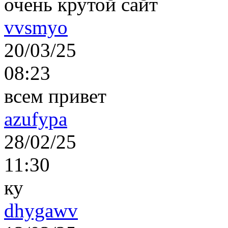
очень крутой сайт
vvsmyo
20/03/25
08:23
всем привет
azufypa
28/02/25
11:30
ку
dhygawv