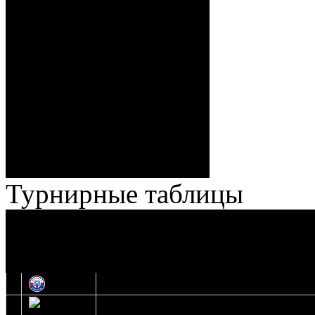
Веремеенко), 1:7 – 38:08
Спешилов (Борозна, Ерохо),
ГБ, 1:8 – 55:43 Веремеенко
(Кузьменко, Бодиловский),
ГБ, 1:9 – 56:03 Гришков
(Бякин, Тимирев), 2:9 –
57:34 Ерохо (А. Буйницкий,
Ноздрачев), 2:10 – 57:55
Кузьменко (Веремеенко)
Броски:
18 - 30
Штраф:
14 - 35
Лучшие
Ерохо – Стефанович
игроки:
Турнирные таблицы
И
Экстралига
Высшая лига
О
1
Юность
2
Шахтер