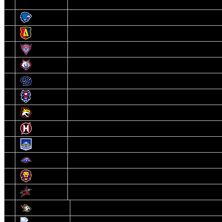
3
Витебск
4
Лида
5
Славутич
6
Металлург
7
Динамо-Молодечно
8
Брест
9
Гомель
10
Неман
11
Химик
12
Локомотив
13
Могилев
14
Авиатор
1
Белсталь