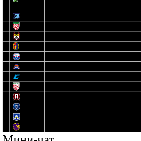
2
Ястребы
3
Динамо-Олимпик
4
U18
5
Рыси
6
Рыцари
7
Юниор
8
Локо
9
Соболь
10
U17
11
Прогресс
12
Медведи
13
Нефтехимик
14
Днепровские Львы
Мини-чат