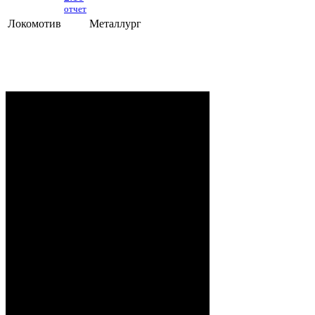
отчет
Локомотив
Металлург
Локомотив - Металлург
- 2:10 (0:5, 1:2,
1:3)
ОРША
. 2 Августа, 2026 г. .. 595 (0)
зрителей. Начало в 15:35.
Рудько, Акулов, Лабзов,
Судьи:
Абломейко
Карачун (20:00), Малков
(40:00); Каменьков (К) –
Ерохо, Бучкин –
Развадовский (А) – Борозна;
Петручик – Гордейчик,
Ноздрачев – Качан (А) –
Локомотив:
Шуринов; Игнацкий –
Гаврилович, Собко –
Спешилов – Бовин; А.