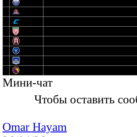
7
Юниор
8
Локо
9
Соболь
10
U17
11
Прогресс
12
Медведи
13
Нефтехимик
14
Днепровские Львы
Мини-чат
Чтобы оставить со
Omar Hayam