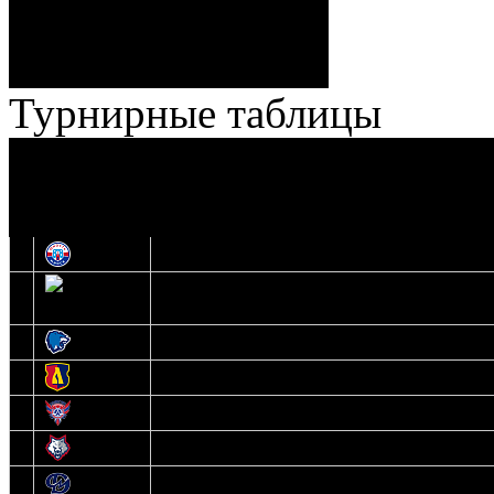
Броски:
18 - 30
Штраф:
14 - 35
Лучшие
Ерохо – Стефанович
игроки:
Турнирные таблицы
И
Экстралига
Высшая лига
О
1
Юность
2
Шахтер
3
Витебск
4
Лида
5
Славутич
6
Металлург
7
Динамо-Молодечно