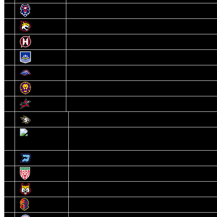
8
Брест
9
Гомель
10
Неман
11
Химик
12
Локомотив
13
Могилев
14
Авиатор
1
Белсталь
2
Ястребы
3
Динамо-Олимпик
4
U18
5
Рыси
6
Рыцари