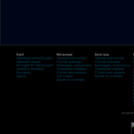
Клуб
Металлург
Белсталь
Наблюдательный совет
Тренерский состав
Тренерский состав
Администрация
Состав команды
Состав команды
История ХК "Металлург"
Календарь, результаты
Календарь, результаты
Хоккей в Жлобине
Турнирная таблица
Турнирная таблица
Контакты
Статистика игроков
Статистика игроков
Арена
Зал славы
Архив по сезонам
Архив по сезонам
program