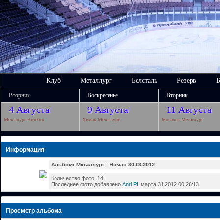
Клуб
Металлург
Белсталь
Резерв
Б
Вторник
Воскресенье
Вторник
4 Августа
9 Августа
11 Августа
Металлург-Витебск
Химик-Металлург
Могилев-Металлург
Информация
Альбом: Металлург - Неман 30.03.2012
Количество фото: 14
Последнее фото добавлено
Anri PL
марта 31 2012 00:26:13
Просмотр альбома