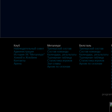
Клуб
Металлург
Белсталь
Наблюдательный совет
Тренерский состав
Тренерский состав
Администрация
Состав команды
Состав команды
История ХК "Металлург"
Календарь, результаты
Календарь, результаты
Хоккей в Жлобине
Турнирная таблица
Турнирная таблица
Контакты
Статистика игроков
Статистика игроков
Арена
Зал славы
Архив по сезонам
Архив по сезонам
program