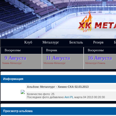
Клуб
Металлург
Белсталь
Резерв
Б
Воскресенье
Вторник
Воскресенье
9 Августа
11 Августа
16 Августа
Химик-Металлург
Могилев-Металлург
Металлург-Гомель
Информация
Альбом: Металлург - Химик-СКА 02.03.2013
Количество фото: 25
Последнее фото добавлено
Anri PL
марта 04 2013 00:20:30
Просмотр альбома