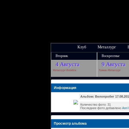
Клуб
Металлург
Вторник
Воскресенье
4 Августа
9 Августа
Металлург-Витебск
Химик-Металлург
Информация
Альбом: Велопробег 17.08.201
Количество фото: 31
Последнее фото добавлено
Anri
Просмотр альбома