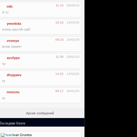
11:10
06/06/25
niki
А то
10:24
16/05/25
yewebda
очень крутой сайт
08:23
20/03/25
vvsmyo
всем привет
11:30
28/02/25
azufypa
ку
14:52
12/02/25
dhygawv
ку
09:17
30/01/25
ntonctu
ку
Архив сообщений
Последние блоги
Ivan Gruntov