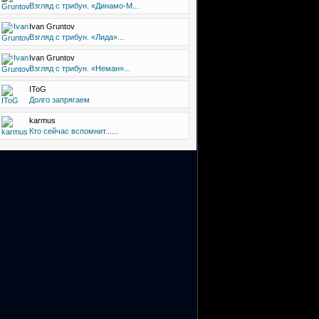
Взгляд с трибун. «Динамо-М...
Ivan Gruntov
Взгляд с трибун. «Лида»...
Ivan Gruntov
Взгляд с трибун. «Неман»...
IToG
Долго запрягаем
karmus
Кто сейчас вспомнит......