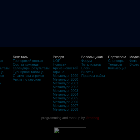
Белсталь
Резерв
Болельщикам
Партнерам
Медиа
ав
Тренерский состав
ЦОР
Форум
Спонсоры
Фото
Состав команды
Новости
Тотализатор
Тендеры
Видео
льтаты
Календарь, результаты
Архив новостей
Блоги
Коммерция
ца
Турнирная таблица
Афиша
Билеты
ков
Статистика игроков
Металлург 1999
Правила сайта
Архив по сезонам
Металлург 2000
м
Металлург 2001
Металлург 2002
Металлург 2003
Металлург 2004
Металлург 2005
Металлург 2006
Металлург 2007
Металлург 2008
programming and markup by
©rasheg