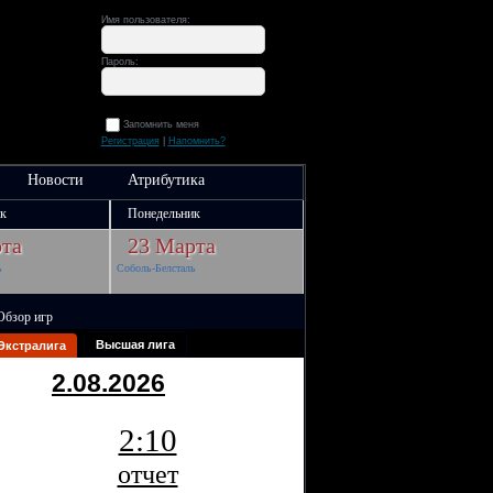
Имя пользователя:
Пароль:
Запомнить меня
Регистрация
|
Напомнить?
Новости
Атрибутика
к
Понедельник
та
23 Марта
ь
Соболь-Белсталь
Обзор игр
Высшая лига
Экстралига
2.08.2026
2:10
отчет