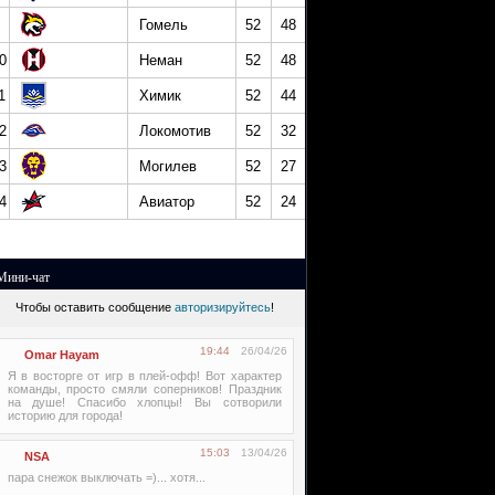
Гомель
52
48
0
Неман
52
48
1
Химик
52
44
2
Локомотив
52
32
3
Могилев
52
27
4
Авиатор
52
24
Мини-чат
Чтобы оставить сообщение
авторизируйтесь
!
19:44
26/04/26
Omar Hayam
Я в восторге от игр в плей-офф! Вот характер
команды, просто смяли соперников! Праздник
на душе! Спасибо хлопцы! Вы сотворили
историю для города!
15:03
13/04/26
NSA
пара снежок выключать =)... хотя...