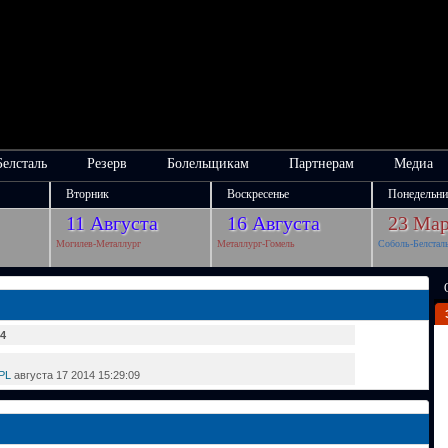
Белсталь
Резерв
Болельщикам
Партнерам
Медиа
Вторник
Воскресенье
Понедельни
11 Августа
16 Августа
23 Мар
Могилев-Металлург
Металлург-Гомель
Соболь-Белстал
4
 PL
августа 17 2014 15:29:09