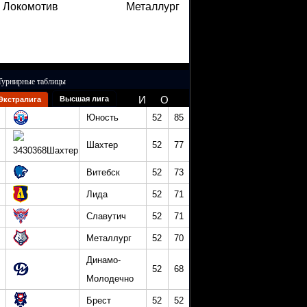
Локомотив
Металлург
Турнирные таблицы
И
О
Высшая лига
Экстралига
Юность
52
85
Шахтер
52
77
Витебск
52
73
Лида
52
71
Славутич
52
71
Металлург
52
70
Динамо-
52
68
Молодечно
Брест
52
52