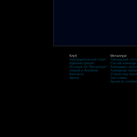
Клуб
Металлург
Наблюдательный совет
Тренерский сост
Администрация
Состав команды
История ХК "Металлург"
Календарь, резу
Хоккей в Жлобине
Турнирная табли
Контакты
Статистика игро
Арена
Зал славы
Архив по сезона