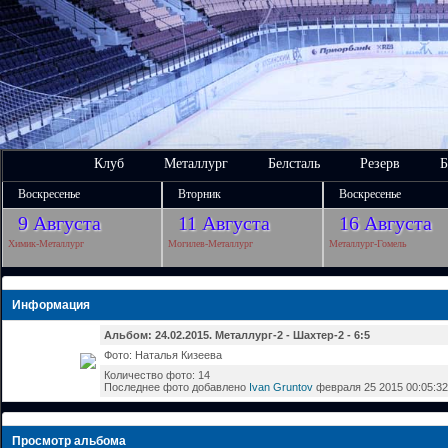
Клуб
Металлург
Белсталь
Резерв
Б
Воскресенье
Вторник
Воскресенье
9 Августа
11 Августа
16 Августа
Химик-Металлург
Могилев-Металлург
Металлург-Гомель
Информация
Альбом: 24.02.2015. Металлург-2 - Шахтер-2 - 6:5
Фото: Наталья Кизеева
Количество фото: 14
Последнее фото добавлено
Ivan Gruntov
февраля 25 2015 00:05:32
Просмотр альбома