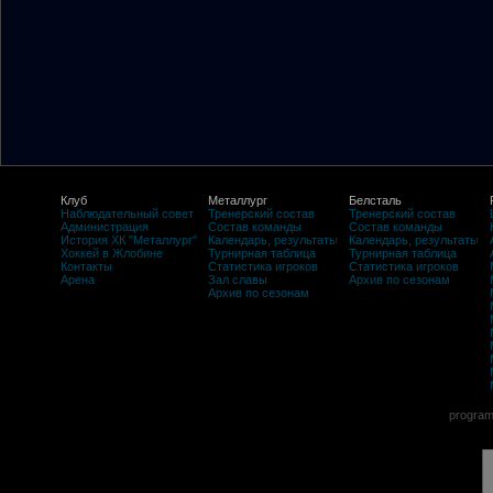
Клуб
Металлург
Белсталь
Наблюдательный совет
Тренерский состав
Тренерский состав
Администрация
Состав команды
Состав команды
История ХК "Металлург"
Календарь, результаты
Календарь, результаты
Хоккей в Жлобине
Турнирная таблица
Турнирная таблица
Контакты
Статистика игроков
Статистика игроков
Арена
Зал славы
Архив по сезонам
Архив по сезонам
program