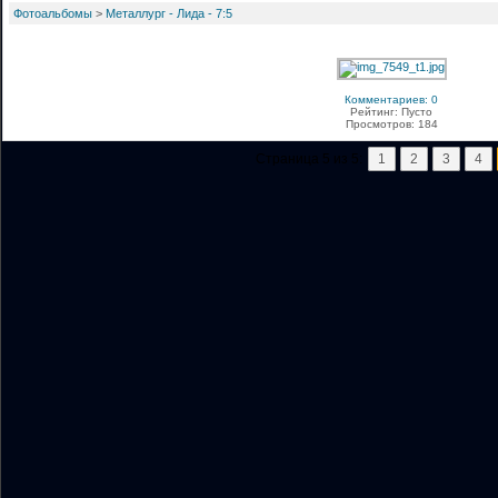
Фотоальбомы
>
Металлург - Лида - 7:5
Комментариев: 0
Рейтинг: Пусто
Просмотров: 184
Страница 5 из 5:
1
2
3
4