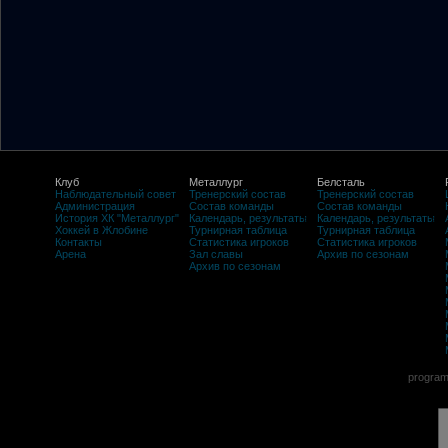
Клуб
Металлург
Белсталь
Наблюдательный совет
Тренерский состав
Тренерский состав
Администрация
Состав команды
Состав команды
История ХК "Металлург"
Календарь, результаты
Календарь, результаты
Хоккей в Жлобине
Турнирная таблица
Турнирная таблица
Контакты
Статистика игроков
Статистика игроков
Арена
Зал славы
Архив по сезонам
Архив по сезонам
program