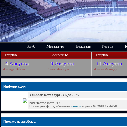
Клуб
Металлург
Белсталь
Резерв
Б
Вторник
Воскресенье
Вторник
4 Августа
9 Августа
11 Августа
Металлург-Витебск
Химик-Металлург
Могилев-Металлург
Информация
Альбом: Металлург - Лида - 7:5
Количество фото: 49
Последнее фото добавлено
karmus
апреля 02 2018 12:49:28
Просмотр альбома