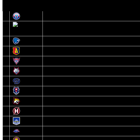
О
1
Юность
2
Шахтер
3
Витебск
4
Лида
5
Славутич
6
Металлург
7
Динамо-Молодечно
8
Брест
9
Гомель
10
Неман
11
Химик
12
Локомотив