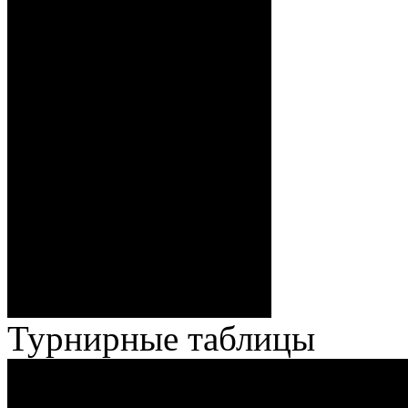
Бякин (Тимирев,
Волченков), 0:5 – 19:39 И.
Павлов (Кузьменко), ГБ2, 0:6
– 34:40 Гришков (Бякин,
Волченков), 0:7 – 35:18
Броски:
Стефанович (Кузьменко,
Веремеенко), 1:7 – 38:08
Спешилов (Борозна, Ерохо),
ГБ, 1:8 – 55:43 Веремеенко
(Кузьменко, Бодиловский),
ГБ, 1:9 – 56:03 Гришков
(Бякин, Тимирев), 2:9 –
57:34 Ерохо (А. Буйницкий,
Ноздрачев), 2:10 – 57:55
Кузьменко (Веремеенко)
Броски:
18 - 30
Штраф:
14 - 35
Лучшие
Ерохо – Стефанович
игроки:
Турнирные таблицы
И
Экстралига
Высшая лига