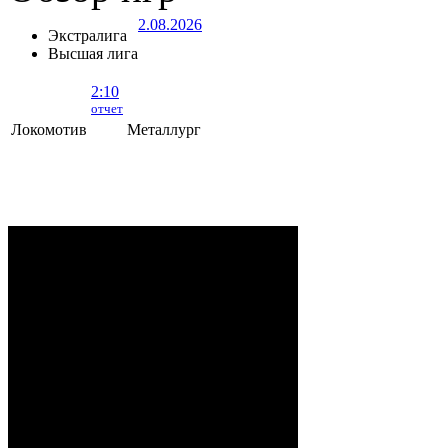
2.08.2026
Экстралига
Высшая лига
2:10
отчет
Локомотив
Металлург
Локомотив - Металлург
- 2:10 (0:5, 1:2,
1:3)
ОРША
. 2 Августа, 2026 г. .. 595 (0)
зрителей. Начало в 15:35.
Рудько, Акулов, Лабзов,
Судьи:
Абломейко
Карачун (20:00), Малков
(40:00); Каменьков (К) –
Ерохо, Бучкин –
Развадовский (А) – Борозна;