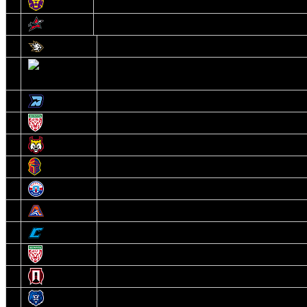
13
Могилев
14
Авиатор
1
Белсталь
2
Ястребы
3
Динамо-Олимпик
4
U18
5
Рыси
6
Рыцари
7
Юниор
8
Локо
9
Соболь
10
U17
11
Прогресс
12
Медведи