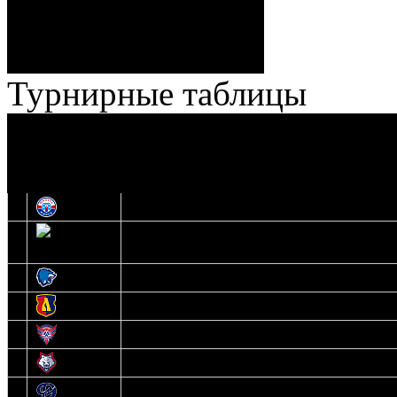
Броски:
18 - 30
Штраф:
14 - 35
Лучшие
Ерохо – Стефанович
игроки:
Турнирные таблицы
И
Экстралига
Высшая лига
О
1
Юность
2
Шахтер
3
Витебск
4
Лида
5
Славутич
6
Металлург
7
Динамо-Молодечно