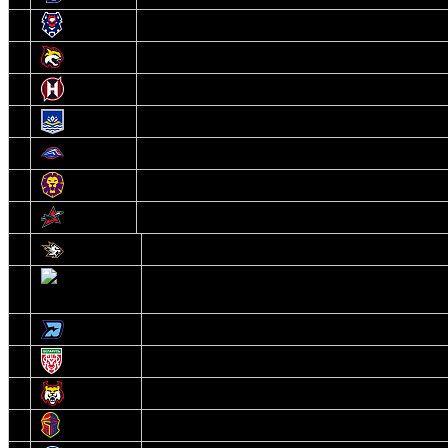
8
Брест
9
Гомель
10
Неман
11
Химик
12
Локомотив
13
Могилев
14
Авиатор
1
Белсталь
2
Ястребы
3
Динамо-Олимпик
4
U18
5
Рыси
6
Рыцари