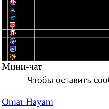
7
Юниор
8
Локо
9
Соболь
10
U17
11
Прогресс
12
Медведи
13
Нефтехимик
14
Днепровские Львы
Мини-чат
Чтобы оставить со
Omar Hayam