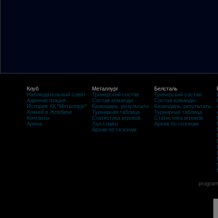
Клуб
Металлург
Белсталь
Наблюдательный совет
Тренерский состав
Тренерский состав
Администрация
Состав команды
Состав команды
История ХК "Металлург"
Календарь, результаты
Календарь, результаты
Хоккей в Жлобине
Турнирная таблица
Турнирная таблица
Контакты
Статистика игроков
Статистика игроков
Арена
Зал славы
Архив по сезонам
Архив по сезонам
program