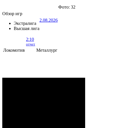
Фото: 32
Обзор игр
2.08.2026
Экстралига
Высшая лига
2:10
отчет
Локомотив
Металлург
Локомотив - Металлург
- 2:10 (0:5, 1:2,
1:3)
ОРША
. 2 Августа, 2026 г. .. 595 (0)
зрителей. Начало в 15:35.
Рудько, Акулов, Лабзов,
Судьи:
Абломейко
Карачун (20:00), Малков