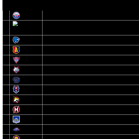
Высшая лига
1
Юность
2
Шахтер
3
Витебск
4
Лида
5
Славутич
6
Металлург
7
Динамо-Молодечно
8
Брест
9
Гомель
10
Неман
11
Химик
12
Локомотив