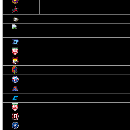
13
Могилев
14
Авиатор
1
Белсталь
2
Ястребы
3
Динамо-Олимпик
4
U18
5
Рыси
6
Рыцари
7
Юниор
8
Локо
9
Соболь
10
U17
11
Прогресс
12
Медведи