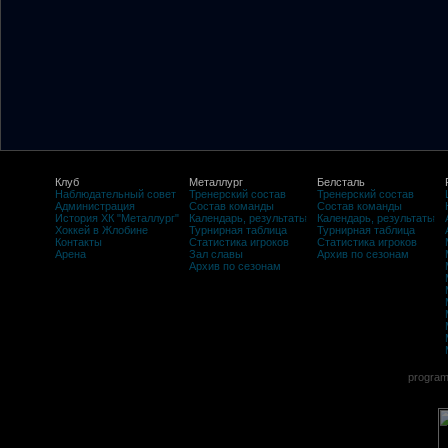
Клуб
Металлург
Белсталь
Наблюдательный совет
Тренерский состав
Тренерский состав
Администрация
Состав команды
Состав команды
История ХК "Металлург"
Календарь, результаты
Календарь, результаты
Хоккей в Жлобине
Турнирная таблица
Турнирная таблица
Контакты
Статистика игроков
Статистика игроков
Арена
Зал славы
Архив по сезонам
Архив по сезонам
program