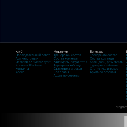
Клуб
Металлург
Белсталь
Наблюдательный совет
Тренерский состав
Тренерский состав
Администрация
Состав команды
Состав команды
История ХК "Металлург"
Календарь, результаты
Календарь, результаты
Хоккей в Жлобине
Турнирная таблица
Турнирная таблица
Контакты
Статистика игроков
Статистика игроков
Арена
Зал славы
Архив по сезонам
Архив по сезонам
program