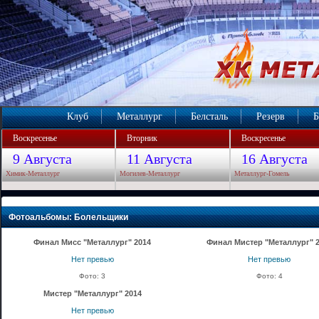
Клуб
Металлург
Белсталь
Резерв
Б
Воскресенье
Вторник
Воскресенье
9 Августа
11 Августа
16 Августа
Химик-Металлург
Могилев-Металлург
Металлург-Гомель
Фотоальбомы: Болельщики
Финал Мисс "Металлург" 2014
Финал Мистер "Металлург" 
Нет превью
Нет превью
Фото: 3
Фото: 4
Мистер "Металлург" 2014
Нет превью