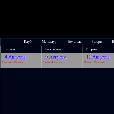
Клуб
Металлург
Белсталь
Резерв
Б
Вторник
Воскресенье
Вторник
4 Августа
9 Августа
11 Августа
Металлург-Витебск
Химик-Металлург
Могилев-Металлург