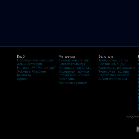
Клуб
Металлург
Белсталь
Наблюдательный совет
Тренерский состав
Тренерский состав
Администрация
Состав команды
Состав команды
История ХК "Металлург"
Календарь, результаты
Календарь, результаты
Хоккей в Жлобине
Турнирная таблица
Турнирная таблица
Контакты
Статистика игроков
Статистика игроков
Арена
Зал славы
Архив по сезонам
Архив по сезонам
program