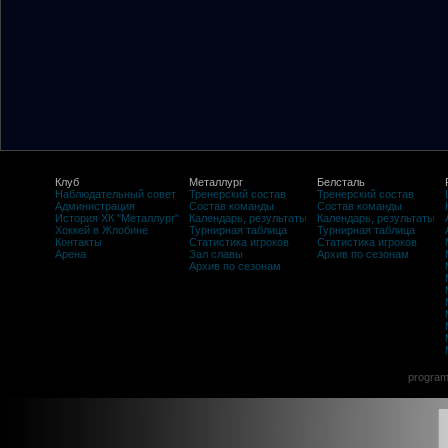
Клуб
Металлург
Белсталь
Наблюдательный совет
Тренерский состав
Тренерский состав
Администрация
Состав команды
Состав команды
История ХК "Металлург"
Календарь, результаты
Календарь, результаты
Хоккей в Жлобине
Турнирная таблица
Турнирная таблица
Контакты
Статистика игроков
Статистика игроков
Арена
Зал славы
Архив по сезонам
Архив по сезонам
program