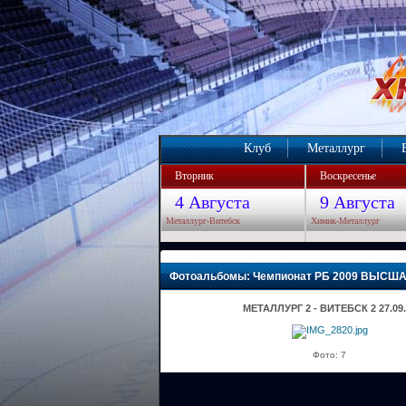
Клуб
Металлург
Вторник
Воскресенье
4 Августа
9 Августа
Металлург-Витебск
Химик-Металлург
Фотоальбомы: Чемпионат РБ 2009 ВЫСШ
МЕТАЛЛУРГ 2 - ВИТЕБСК 2 27.09.
Фото: 7