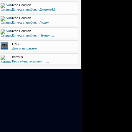
Ivan Gruntov
Взгляд с трибун. «Динамо-М...
Ivan Gruntov
Взгляд с трибун. «Лида»...
Ivan Gruntov
Взгляд с трибун. «Неман»...
IToG
Долго запрягаем
karmus
Кто сейчас вспомнит......