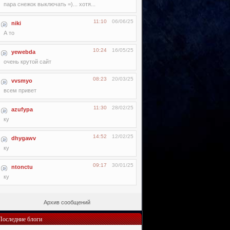
пара снежок выключать =)... хотя...
11:10
06/06/25
niki
А то
10:24
16/05/25
yewebda
очень крутой сайт
08:23
20/03/25
vvsmyo
всем привет
11:30
28/02/25
azufypa
ку
14:52
12/02/25
dhygawv
ку
09:17
30/01/25
ntonctu
ку
Архив сообщений
Последние блоги