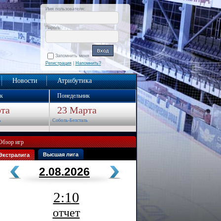
Имя пользователя:
Пароль:
Запомнить меня
Регистрация
|
Напомнить?
Новости
Атрибутика
к
Понедельник
та
23 Марта
ь
Соболь-Белсталь
Обзор игр
Высшая лига
Экстралига
2.08.2026
2:10
отчет