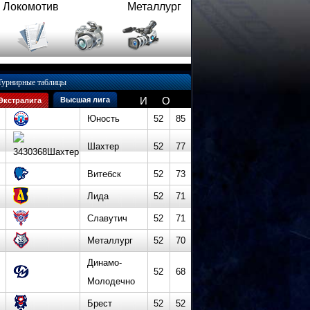
Локомотив
Металлург
Турнирные таблицы
И
О
Высшая лига
Экстралига
Юность
52
85
Шахтер
52
77
Витебск
52
73
Лида
52
71
Славутич
52
71
Металлург
52
70
Динамо-
52
68
Молодечно
Брест
52
52