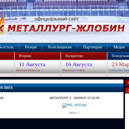
Белсталь
Резерв
Болельщикам
Партнерам
Медиа
Вторник
Воскресенье
Понедельни
11 Августа
16 Августа
23 Мар
Могилев-Металлург
Металлург-Гомель
Соболь-Белстал
АЯ ЛИГА
09
МЕТАЛЛУРГ 2 - ЮНИОР 17.10.09
Фото: 7