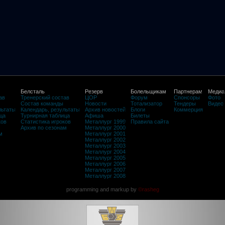
Белсталь
Резерв
Болельщикам
Партнерам
Медиа
ав
Тренерский состав
ЦОР
Форум
Спонсоры
Фото
Состав команды
Новости
Тотализатор
Тендеры
Видео
льтаты
Календарь, результаты
Архив новостей
Блоги
Коммерция
ца
Турнирная таблица
Афиша
Билеты
ков
Статистика игроков
Металлург 1999
Правила сайта
Архив по сезонам
Металлург 2000
м
Металлург 2001
Металлург 2002
Металлург 2003
Металлург 2004
Металлург 2005
Металлург 2006
Металлург 2007
Металлург 2008
programming and markup by
©rasheg