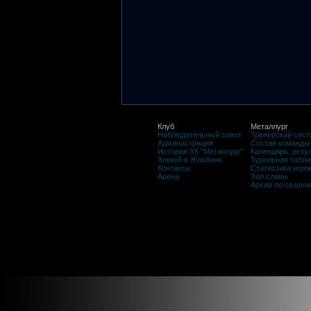
Клуб
Металлург
Наблюдательный совет
Тренерский сост
Администрация
Состав команды
История ХК "Металлург"
Календарь, резу
Хоккей в Жлобине
Турнирная табли
Контакты
Статистика игро
Арена
Зал славы
Архив по сезона