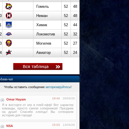
Гомель
52
48
0
Неман
52
48
1
Химик
52
44
2
Локомотив
52
32
3
Могилев
52
27
4
Авиатор
52
24
Мини-чат
Чтобы оставить сообщение
авторизируйтесь
!
19:44
26/04/26
Omar Hayam
Я в восторге от игр в плей-офф! Вот характер
команды, просто смяли соперников! Праздник
на душе! Спасибо хлопцы! Вы сотворили
историю для города!
15:03
13/04/26
NSA