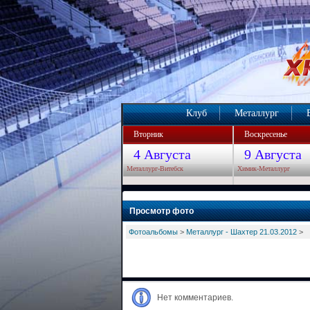
Клуб
Металлург
Вторник
Воскресенье
4 Августа
9 Августа
Металлург-Витебск
Химик-Металлург
Просмотр фото
Фотоальбомы
>
Металлург - Шахтер 21.03.2012
>
Нет комментариев.