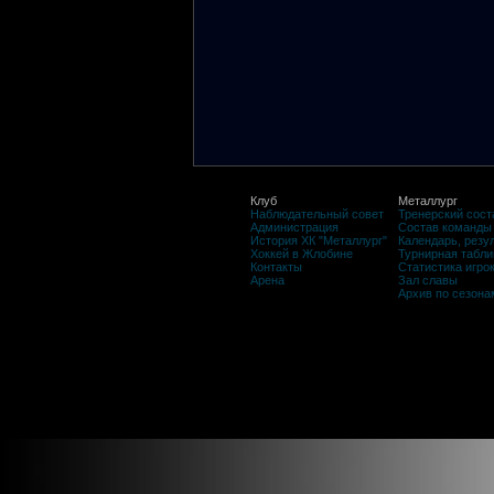
Клуб
Металлург
Наблюдательный совет
Тренерский сост
Администрация
Состав команды
История ХК "Металлург"
Календарь, резу
Хоккей в Жлобине
Турнирная табли
Контакты
Статистика игро
Арена
Зал славы
Архив по сезона