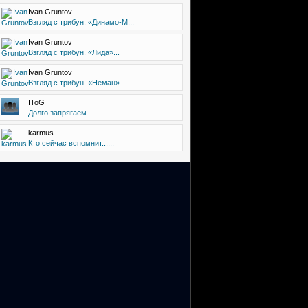
Ivan Gruntov
Взгляд с трибун. «Динамо-М...
Ivan Gruntov
Взгляд с трибун. «Лида»...
Ivan Gruntov
Взгляд с трибун. «Неман»...
IToG
Долго запрягаем
karmus
Кто сейчас вспомнит......