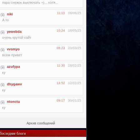
пара снежок выключать =)... хотя...
11:10
06/06/25
niki
А то
10:24
16/05/25
yewebda
очень крутой сайт
08:23
20/03/25
vvsmyo
всем привет
11:30
28/02/25
azufypa
ку
14:52
12/02/25
dhygawv
ку
09:17
30/01/25
ntonctu
ку
Архив сообщений
Последние блоги