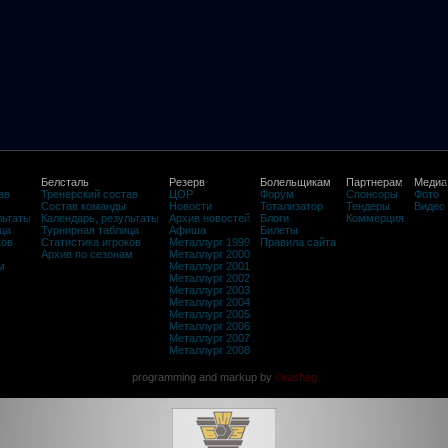
Белсталь
Резерв
Болельщикам
Партнерам
Медиа
ав
Тренерский состав
ЦОР
Форум
Спонсоры
Фото
Состав команды
Новости
Тотализатор
Тендеры
Видео
льтаты
Календарь, результаты
Архив новостей
Блоги
Коммерция
ца
Турнирная таблица
Афиша
Билеты
ков
Статистика игроков
Металлург 1999
Правила сайта
Архив по сезонам
Металлург 2000
м
Металлург 2001
Металлург 2002
Металлург 2003
Металлург 2004
Металлург 2005
Металлург 2006
Металлург 2007
Металлург 2008
programming and markup by
©rasheg