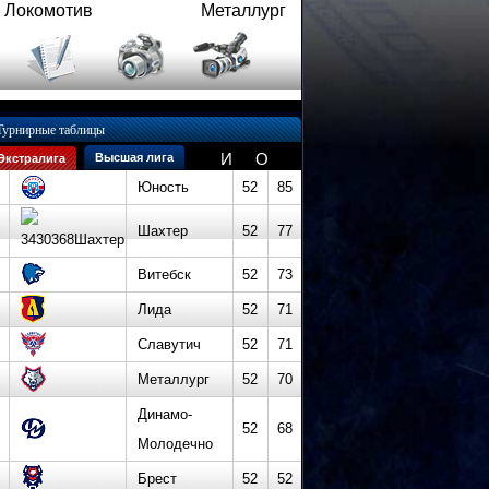
Локомотив
Металлург
Турнирные таблицы
И
О
Высшая лига
Экстралига
Юность
52
85
Шахтер
52
77
Витебск
52
73
Лида
52
71
Славутич
52
71
Металлург
52
70
Динамо-
52
68
Молодечно
Брест
52
52