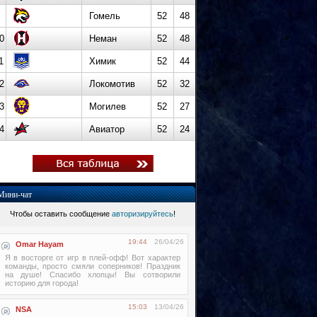
Гомель
52
48
0
Неман
52
48
1
Химик
52
44
2
Локомотив
52
32
3
Могилев
52
27
4
Авиатор
52
24
Мини-чат
Чтобы оставить сообщение
авторизируйтесь
!
19:44
26/04/26
Omar Hayam
Я в восторге от игр в плей-офф! Вот характер
команды, просто смяли соперников! Праздник
на душе! Спасибо хлопцы! Вы сотворили
историю для города!
15:03
13/04/26
NSA