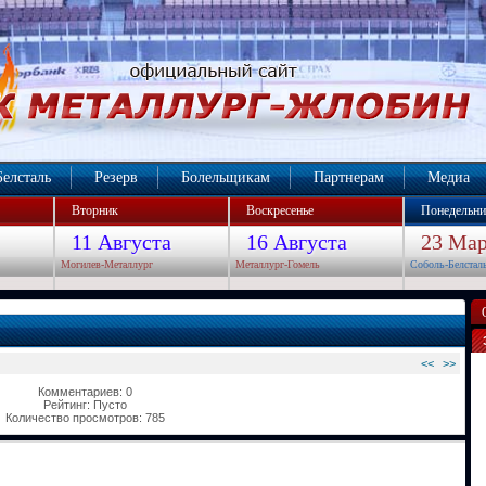
Белсталь
Резерв
Болельщикам
Партнерам
Медиа
Вторник
Воскресенье
Понедельни
11 Августа
16 Августа
23 Мар
Могилев-Металлург
Металлург-Гомель
Соболь-Белстал
<<
>>
Комментариев: 0
Рейтинг: Пусто
Количество просмотров: 785