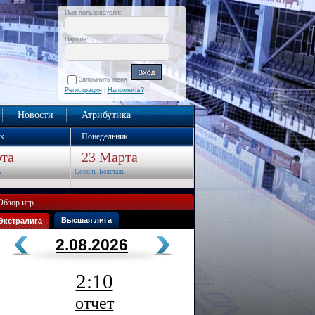
Имя пользователя:
Пароль:
Запомнить меня
Регистрация
|
Напомнить?
Новости
Атрибутика
к
Понедельник
та
23 Марта
ь
Соболь-Белсталь
Обзор игр
Высшая лига
Экстралига
2.08.2026
2:10
отчет