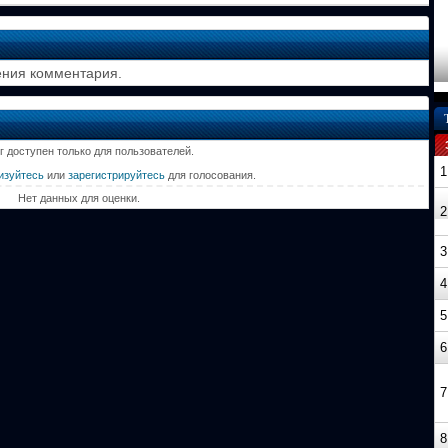
ения комментария.
г доступен только для пользователей.
1
изуйтесь
или
зарегистрируйтесь
для голосования.
Нет данных для оценки.
2
3
4
5
6
7
8