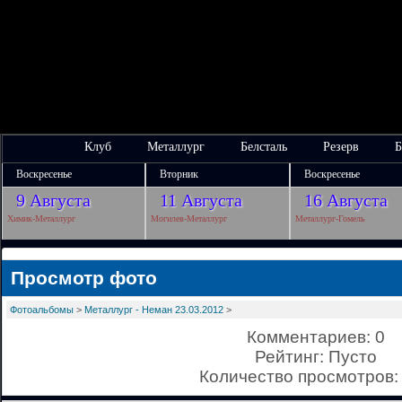
Клуб
Металлург
Белсталь
Резерв
Б
Воскресенье
Вторник
Воскресенье
9 Августа
11 Августа
16 Августа
Химик-Металлург
Могилев-Металлург
Металлург-Гомель
Просмотр фото
Фотоальбомы
>
Металлург - Неман 23.03.2012
>
Комментариев: 0
Рейтинг: Пусто
Количество просмотров: