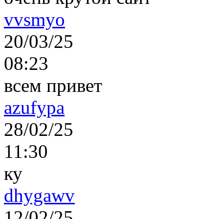
vvsmyo
20/03/25
08:23
всем привет
azufypa
28/02/25
11:30
ку
dhygawv
12/02/25