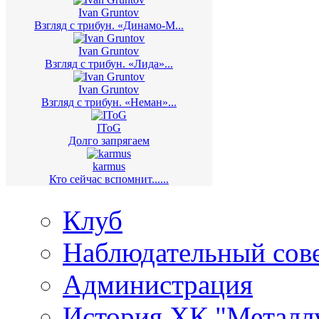
Ivan Gruntov
Взгляд с трибун. «Динамо-М...
Ivan Gruntov
Взгляд с трибун. «Лида»...
Ivan Gruntov
Взгляд с трибун. «Неман»...
IToG
Долго запрягаем
karmus
Кто сейчас вспомнит......
Клуб
Наблюдательный сов
Администрация
История ХК "Металл