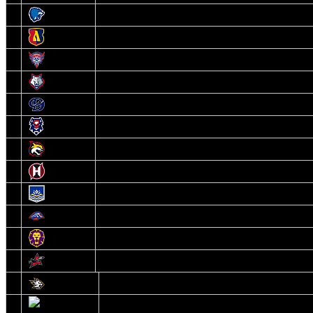
3
Витебск
4
Лида
5
Славутич
6
Металлург
7
Динамо-Молодечно
8
Брест
9
Гомель
10
Неман
11
Химик
12
Локомотив
13
Могилев
14
Авиатор
1
Белсталь
2
Ястребы