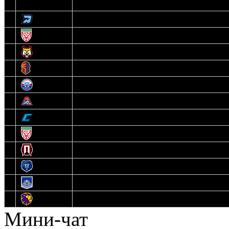
3
Динамо-Олимпик
4
U18
5
Рыси
6
Рыцари
7
Юниор
8
Локо
9
Соболь
10
U17
11
Прогресс
12
Медведи
13
Нефтехимик
14
Днепровские Львы
Мини-чат