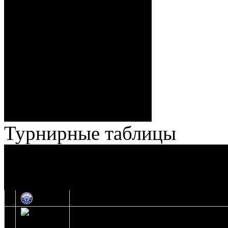
Спешилов (Борозна, Ерохо),
ГБ, 1:8 – 55:43 Веремеенко
(Кузьменко, Бодиловский),
ГБ, 1:9 – 56:03 Гришков
(Бякин, Тимирев), 2:9 –
57:34 Ерохо (А. Буйницкий,
Ноздрачев), 2:10 – 57:55
Кузьменко (Веремеенко)
Броски:
18 - 30
Штраф:
14 - 35
Лучшие
Ерохо – Стефанович
игроки:
Турнирные таблицы
И
Экстралига
Высшая лига
О
1
Юность
2
Шахтер