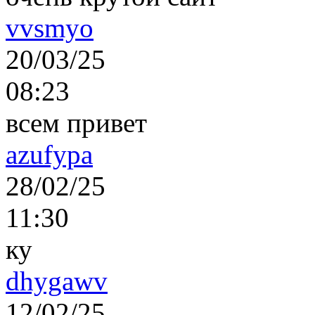
vvsmyo
20/03/25
08:23
всем привет
azufypa
28/02/25
11:30
ку
dhygawv
12/02/25