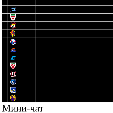
3
Динамо-Олимпик
4
U18
5
Рыси
6
Рыцари
7
Юниор
8
Локо
9
Соболь
10
U17
11
Прогресс
12
Медведи
13
Нефтехимик
14
Днепровские Львы
Мини-чат