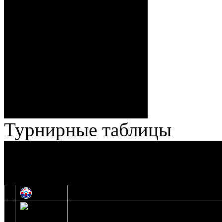
Спешилов (Борозна, Ерохо),
ГБ, 1:8 – 55:43 Веремеенко
(Кузьменко, Бодиловский),
ГБ, 1:9 – 56:03 Гришков
(Бякин, Тимирев), 2:9 –
57:34 Ерохо (А. Буйницкий,
Ноздрачев), 2:10 – 57:55
Кузьменко (Веремеенко)
Броски:
18 - 30
Штраф:
14 - 35
Лучшие
Ерохо – Стефанович
игроки:
Турнирные таблицы
И
Экстралига
Высшая лига
О
1
Юность
2
Шахтер