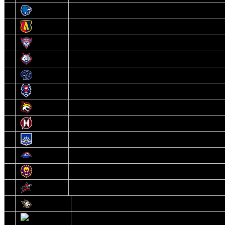
3
Витебск
4
Лида
5
Славутич
6
Металлург
7
Динамо-Молодечно
8
Брест
9
Гомель
10
Неман
11
Химик
12
Локомотив
13
Могилев
14
Авиатор
1
Белсталь
2
Ястребы