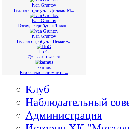
Ivan Gruntov
Взгляд с трибун. «Динамо-М...
Ivan Gruntov
Взгляд с трибун. «Лида»...
Ivan Gruntov
Взгляд с трибун. «Неман»...
IToG
Долго запрягаем
karmus
Кто сейчас вспомнит......
Клуб
Наблюдательный сов
Администрация
История ХК "Металл