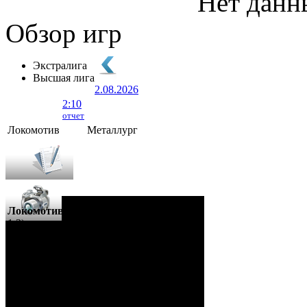
Нет данн
Обзор игр
Экстралига
Высшая лига
2.08.2026
2:10
отчет
Локомотив
Металлург
Локомотив - Металлург
- 2:10 (0:5, 1:2,
1:3)
ОРША
. 2 Августа, 2026 г. .. 595 (0)
зрителей. Начало в 15:35.
Рудько, Акулов, Лабзов,
Судьи:
Абломейко
Карачун (20:00), Малков