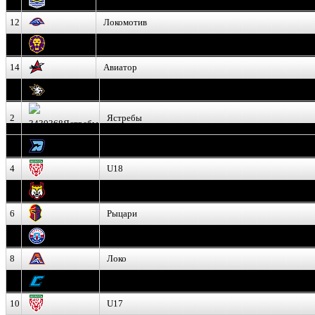
12
Локомотив
13
Могилев
14
Авиатор
1
Белсталь
2
Ястребы
3
Динамо-Олимпик
4
U18
5
Рыси
6
Рыцари
7
Юниор
8
Локо
9
Соболь
10
U17