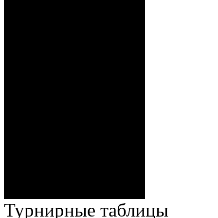
Бовбель (Тукач, Спат), 0:3 –
12:00 Стефанович
(Кузьменко), 0:4 – 18:07
Бякин (Тимирев,
Волченков), 0:5 – 19:39 И.
Павлов (Кузьменко), ГБ2, 0:6
– 34:40 Гришков (Бякин,
Волченков), 0:7 – 35:18
Броски:
Стефанович (Кузьменко,
Веремеенко), 1:7 – 38:08
Спешилов (Борозна, Ерохо),
ГБ, 1:8 – 55:43 Веремеенко
(Кузьменко, Бодиловский),
ГБ, 1:9 – 56:03 Гришков
(Бякин, Тимирев), 2:9 –
57:34 Ерохо (А. Буйницкий,
Ноздрачев), 2:10 – 57:55
Кузьменко (Веремеенко)
Броски:
18 - 30
Штраф:
14 - 35
Лучшие
Ерохо – Стефанович
игроки:
Турнирные таблицы