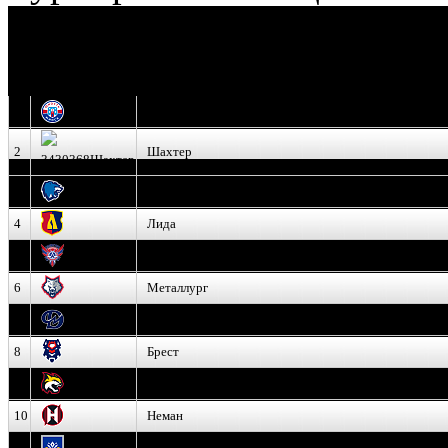
И
Экстралига
Высшая лига
О
1
Юность
2
Шахтер
3
Витебск
4
Лида
5
Славутич
6
Металлург
7
Динамо-Молодечно
8
Брест
9
Гомель
10
Неман
11
Химик