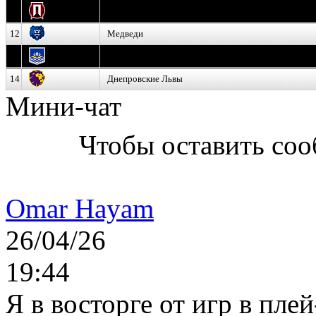
11
Прогресс
12
Медведи
13
Нефтехимик
14
Днепровские Львы
Мини-чат
Чтобы оставить со
Omar Hayam
26/04/26
19:44
Я в восторге от игр в пле