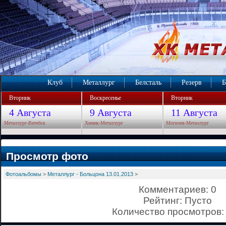
Клуб
Металлург
Белсталь
Резерв
Б
Вторник
Воскресенье
Вторник
4 Августа
9 Августа
11 Августа
Металлург-Витебск
Химик-Металлург
Могилев-Металлург
Просмотр фото
Фотоальбомы
>
Металлург - Больцона 13.01.2013
>
Комментариев: 0
Рейтинг: Пусто
Количество просмотров: