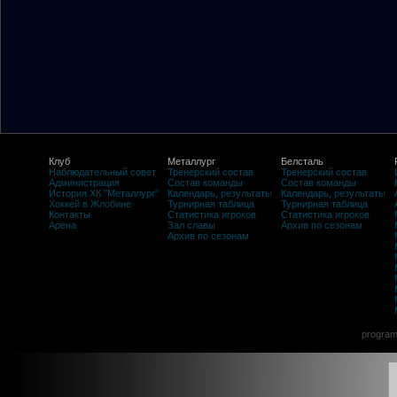
Клуб
Металлург
Белсталь
Наблюдательный совет
Тренерский состав
Тренерский состав
Администрация
Состав команды
Состав команды
История ХК "Металлург"
Календарь, результаты
Календарь, результаты
Хоккей в Жлобине
Турнирная таблица
Турнирная таблица
Контакты
Статистика игроков
Статистика игроков
Арена
Зал славы
Архив по сезонам
Архив по сезонам
program