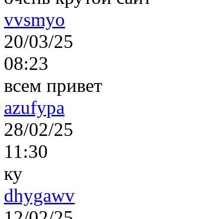
vvsmyo
20/03/25
08:23
всем привет
azufypa
28/02/25
11:30
ку
dhygawv
12/02/25