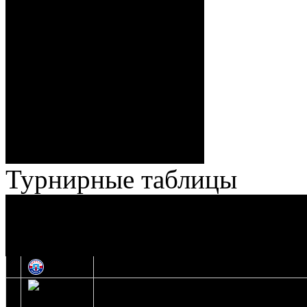
Спешилов (Борозна, Ерохо),
ГБ, 1:8 – 55:43 Веремеенко
(Кузьменко, Бодиловский),
ГБ, 1:9 – 56:03 Гришков
(Бякин, Тимирев), 2:9 –
57:34 Ерохо (А. Буйницкий,
Ноздрачев), 2:10 – 57:55
Кузьменко (Веремеенко)
Броски:
18 - 30
Штраф:
14 - 35
Лучшие
Ерохо – Стефанович
игроки:
Турнирные таблицы
И
Экстралига
Высшая лига
О
1
Юность
2
Шахтер