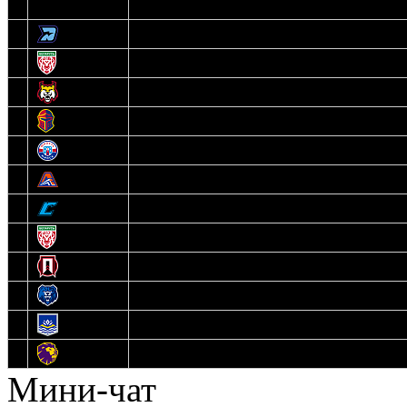
3
Динамо-Олимпик
4
U18
5
Рыси
6
Рыцари
7
Юниор
8
Локо
9
Соболь
10
U17
11
Прогресс
12
Медведи
13
Нефтехимик
14
Днепровские Львы
Мини-чат