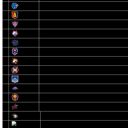
3
Витебск
4
Лида
5
Славутич
6
Металлург
7
Динамо-Молодечно
8
Брест
9
Гомель
10
Неман
11
Химик
12
Локомотив
13
Могилев
14
Авиатор
1
Белсталь
2
Ястребы