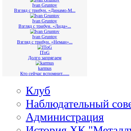
Ivan Gruntov
Взгляд с трибун. «Динамо-М...
Ivan Gruntov
Взгляд с трибун. «Лида»...
Ivan Gruntov
Взгляд с трибун. «Неман»...
IToG
Долго запрягаем
karmus
Кто сейчас вспомнит......
Клуб
Наблюдательный сов
Администрация
История ХК "Металл