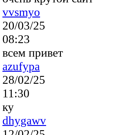
vvsmyo
20/03/25
08:23
всем привет
azufypa
28/02/25
11:30
ку
dhygawv
12/02/25