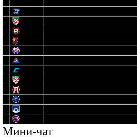
3
Динамо-Олимпик
4
U18
5
Рыси
6
Рыцари
7
Юниор
8
Локо
9
Соболь
10
U17
11
Прогресс
12
Медведи
13
Нефтехимик
14
Днепровские Львы
Мини-чат