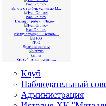
Ivan Gruntov
Взгляд с трибун. «Динамо-М...
Ivan Gruntov
Взгляд с трибун. «Лида»...
Ivan Gruntov
Взгляд с трибун. «Неман»...
IToG
Долго запрягаем
karmus
Кто сейчас вспомнит......
Клуб
Наблюдательный сов
Администрация
История ХК "Металл