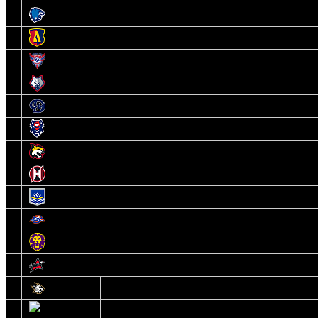
3
Витебск
4
Лида
5
Славутич
6
Металлург
7
Динамо-Молодечно
8
Брест
9
Гомель
10
Неман
11
Химик
12
Локомотив
13
Могилев
14
Авиатор
1
Белсталь
2
Ястребы