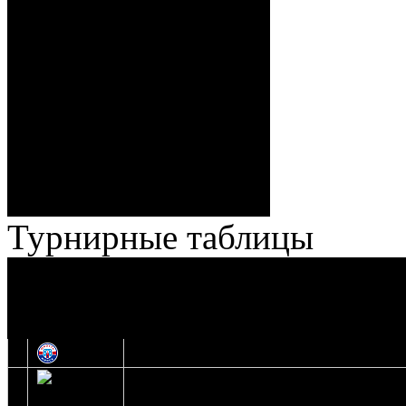
Спешилов (Борозна, Ерохо),
ГБ, 1:8 – 55:43 Веремеенко
(Кузьменко, Бодиловский),
ГБ, 1:9 – 56:03 Гришков
(Бякин, Тимирев), 2:9 –
57:34 Ерохо (А. Буйницкий,
Ноздрачев), 2:10 – 57:55
Кузьменко (Веремеенко)
Броски:
18 - 30
Штраф:
14 - 35
Лучшие
Ерохо – Стефанович
игроки:
Турнирные таблицы
И
Экстралига
Высшая лига
О
1
Юность
2
Шахтер