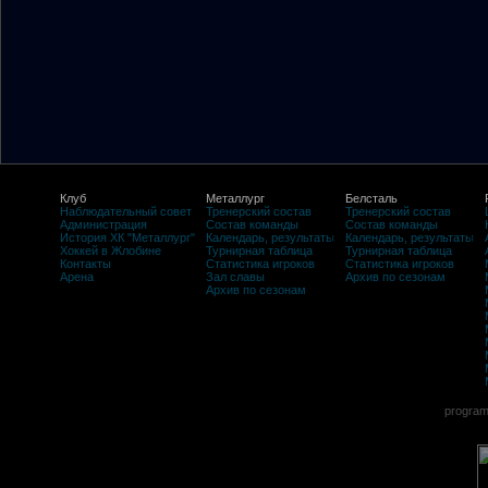
Клуб
Металлург
Белсталь
Наблюдательный совет
Тренерский состав
Тренерский состав
Администрация
Состав команды
Состав команды
История ХК "Металлург"
Календарь, результаты
Календарь, результаты
Хоккей в Жлобине
Турнирная таблица
Турнирная таблица
Контакты
Статистика игроков
Статистика игроков
Арена
Зал славы
Архив по сезонам
Архив по сезонам
program