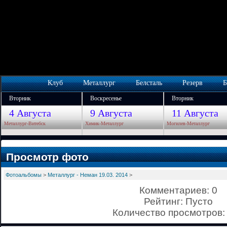
Клуб
Металлург
Белсталь
Резерв
Б
Вторник
Воскресенье
Вторник
4 Августа
9 Августа
11 Августа
Металлург-Витебск
Химик-Металлург
Могилев-Металлург
Просмотр фото
Фотоальбомы
>
Металлург - Неман 19.03. 2014
>
Комментариев: 0
Рейтинг: Пусто
Количество просмотров: