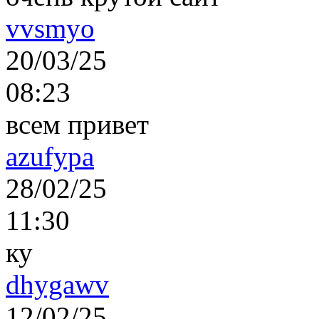
vvsmyo
20/03/25
08:23
всем привет
azufypa
28/02/25
11:30
ку
dhygawv
12/02/25