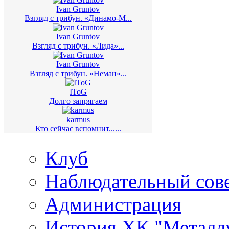
Ivan Gruntov
Взгляд с трибун. «Динамо-М...
Ivan Gruntov
Взгляд с трибун. «Лида»...
Ivan Gruntov
Взгляд с трибун. «Неман»...
IToG
Долго запрягаем
karmus
Кто сейчас вспомнит......
Клуб
Наблюдательный сов
Администрация
История ХК "Металл