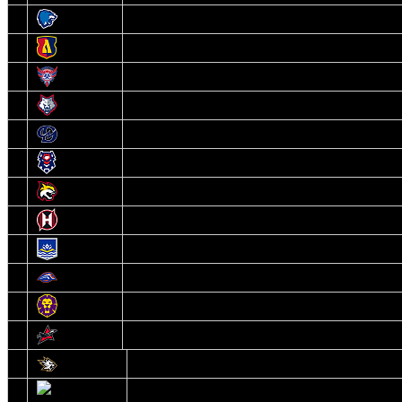
3
Витебск
4
Лида
5
Славутич
6
Металлург
7
Динамо-Молодечно
8
Брест
9
Гомель
10
Неман
11
Химик
12
Локомотив
13
Могилев
14
Авиатор
1
Белсталь
2
Ястребы