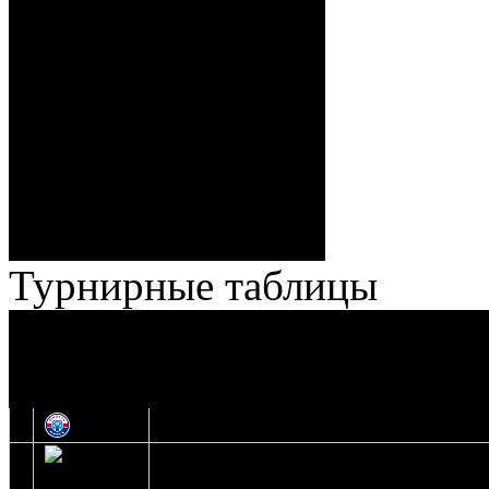
Спешилов (Борозна, Ерохо),
ГБ, 1:8 – 55:43 Веремеенко
(Кузьменко, Бодиловский),
ГБ, 1:9 – 56:03 Гришков
(Бякин, Тимирев), 2:9 –
57:34 Ерохо (А. Буйницкий,
Ноздрачев), 2:10 – 57:55
Кузьменко (Веремеенко)
Броски:
18 - 30
Штраф:
14 - 35
Лучшие
Ерохо – Стефанович
игроки:
Турнирные таблицы
И
Экстралига
Высшая лига
О
1
Юность
2
Шахтер