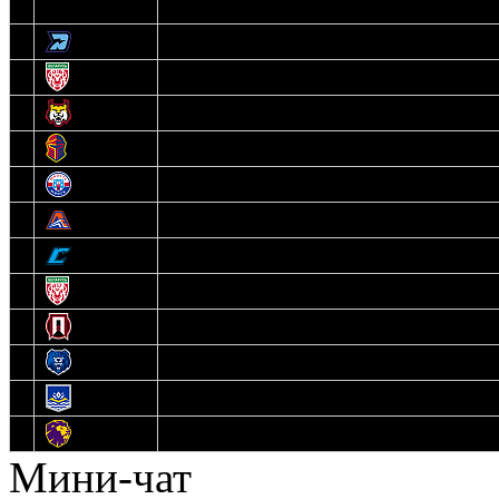
3
Динамо-Олимпик
4
U18
5
Рыси
6
Рыцари
7
Юниор
8
Локо
9
Соболь
10
U17
11
Прогресс
12
Медведи
13
Нефтехимик
14
Днепровские Львы
Мини-чат