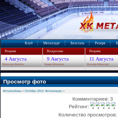
Клуб
Металлург
Белсталь
Резерв
Б
Вторник
Воскресенье
Вторник
4 Августа
9 Августа
11 Августа
Металлург-Витебск
Химик-Металлург
Могилев-Металлург
Просмотр фото
Фотоальбомы
>
Октябрь-2014. Фотоконкурс
>
Комментариев: 3
Рейтинг:
Количество просмотров: