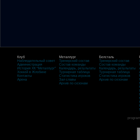
Клуб
Металлург
Белсталь
Наблюдательный совет
Тренерский состав
Тренерский состав
Администрация
Состав команды
Состав команды
История ХК "Металлург"
Календарь, результаты
Календарь, результаты
Хоккей в Жлобине
Турнирная таблица
Турнирная таблица
Контакты
Статистика игроков
Статистика игроков
Арена
Зал славы
Архив по сезонам
Архив по сезонам
program