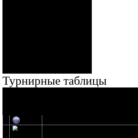
Спешилов (Борозна, Ерохо),
ГБ, 1:8 – 55:43 Веремеенко
(Кузьменко, Бодиловский),
ГБ, 1:9 – 56:03 Гришков
(Бякин, Тимирев), 2:9 –
57:34 Ерохо (А. Буйницкий,
Ноздрачев), 2:10 – 57:55
Кузьменко (Веремеенко)
Броски:
18 - 30
Штраф:
14 - 35
Лучшие
Ерохо – Стефанович
игроки:
Турнирные таблицы
И
Экстралига
Высшая лига
О
1
Юность
2
Шахтер