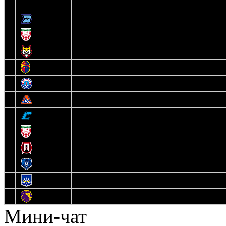
3
Динамо-Олимпик
4
U18
5
Рыси
6
Рыцари
7
Юниор
8
Локо
9
Соболь
10
U17
11
Прогресс
12
Медведи
13
Нефтехимик
14
Днепровские Львы
Мини-чат