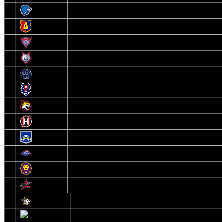
3
Витебск
4
Лида
5
Славутич
6
Металлург
7
Динамо-Молодечно
8
Брест
9
Гомель
10
Неман
11
Химик
12
Локомотив
13
Могилев
14
Авиатор
1
Белсталь
2
Ястребы