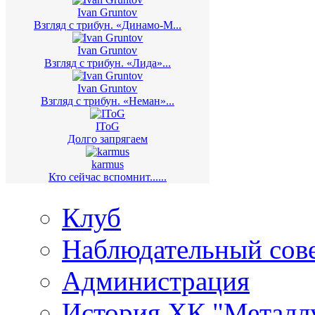
Ivan Gruntov
Взгляд с трибун. «Динамо-М...
Ivan Gruntov
Взгляд с трибун. «Лида»...
Ivan Gruntov
Взгляд с трибун. «Неман»...
IToG
Долго запрягаем
karmus
Кто сейчас вспомнит......
Клуб
Наблюдательный сов
Администрация
История ХК "Металл