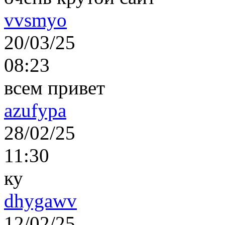
vvsmyo
20/03/25
08:23
всем привет
azufypa
28/02/25
11:30
ку
dhygawv
12/02/25