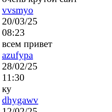
vvsmyo
20/03/25
08:23
всем привет
azufypa
28/02/25
11:30
ку
dhygawv
12/02/25