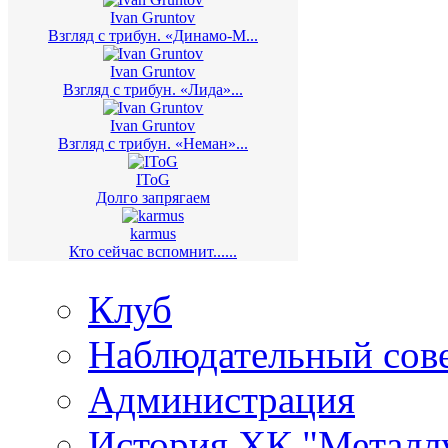
Ivan Gruntov
Взгляд с трибун. «Динамо-М...
Ivan Gruntov
Взгляд с трибун. «Лида»...
Ivan Gruntov
Взгляд с трибун. «Неман»...
IToG
Долго запрягаем
karmus
Кто сейчас вспомнит......
Клуб
Наблюдательный сов
Администрация
История ХК "Металл