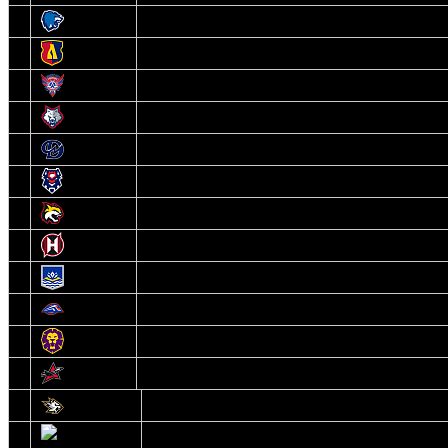
3
Витебск
4
Лида
5
Славутич
6
Металлург
7
Динамо-Молодечно
8
Брест
9
Гомель
10
Неман
11
Химик
12
Локомотив
13
Могилев
14
Авиатор
1
Белсталь
2
Ястребы