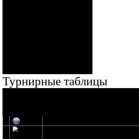
Спешилов (Борозна, Ерохо),
ГБ, 1:8 – 55:43 Веремеенко
(Кузьменко, Бодиловский),
ГБ, 1:9 – 56:03 Гришков
(Бякин, Тимирев), 2:9 –
57:34 Ерохо (А. Буйницкий,
Ноздрачев), 2:10 – 57:55
Кузьменко (Веремеенко)
Броски:
18 - 30
Штраф:
14 - 35
Лучшие
Ерохо – Стефанович
игроки:
Турнирные таблицы
И
Экстралига
Высшая лига
О
1
Юность
2
Шахтер