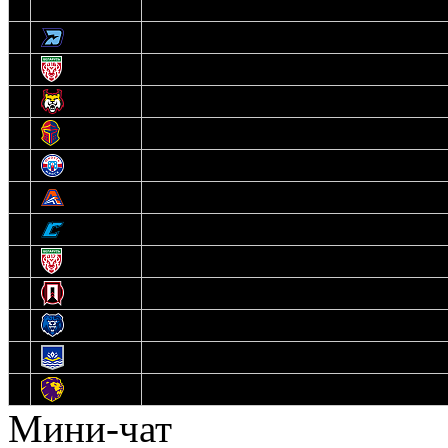
3
Динамо-Олимпик
4
U18
5
Рыси
6
Рыцари
7
Юниор
8
Локо
9
Соболь
10
U17
11
Прогресс
12
Медведи
13
Нефтехимик
14
Днепровские Львы
Мини-чат