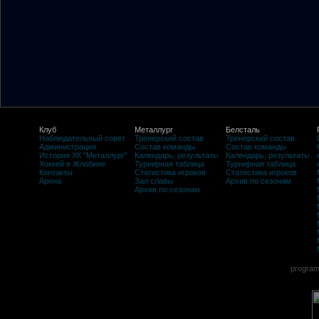
Клуб
Металлург
Белсталь
Наблюдательный совет
Тренерский состав
Тренерский состав
Администрация
Состав команды
Состав команды
История ХК "Металлург"
Календарь, результаты
Календарь, результаты
Хоккей в Жлобине
Турнирная таблица
Турнирная таблица
Контакты
Статистика игроков
Статистика игроков
Арена
Зал славы
Архив по сезонам
Архив по сезонам
program