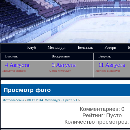
Клуб
Металлург
Белсталь
Резерв
Б
Вторник
Воскресенье
Вторник
4 Августа
9 Августа
11 Августа
Металлург-Витебск
Химик-Металлург
Могилев-Металлург
Просмотр фото
Фотоальбомы
>
08.12.2014. Металлург - Брест 5:1
>
Комментариев: 0
Рейтинг: Пусто
Количество просмотров: