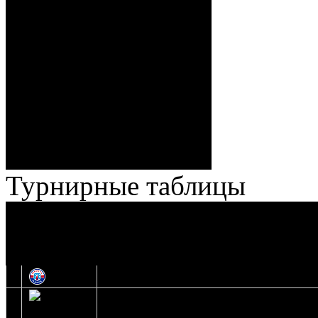
Спешилов (Борозна, Ерохо),
ГБ, 1:8 – 55:43 Веремеенко
(Кузьменко, Бодиловский),
ГБ, 1:9 – 56:03 Гришков
(Бякин, Тимирев), 2:9 –
57:34 Ерохо (А. Буйницкий,
Ноздрачев), 2:10 – 57:55
Кузьменко (Веремеенко)
Броски:
18 - 30
Штраф:
14 - 35
Лучшие
Ерохо – Стефанович
игроки:
Турнирные таблицы
И
Экстралига
Высшая лига
О
1
Юность
2
Шахтер