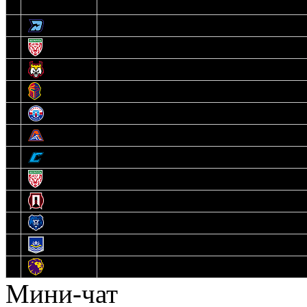
3
Динамо-Олимпик
4
U18
5
Рыси
6
Рыцари
7
Юниор
8
Локо
9
Соболь
10
U17
11
Прогресс
12
Медведи
13
Нефтехимик
14
Днепровские Львы
Мини-чат