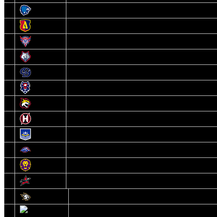
3
Витебск
4
Лида
5
Славутич
6
Металлург
7
Динамо-Молодечно
8
Брест
9
Гомель
10
Неман
11
Химик
12
Локомотив
13
Могилев
14
Авиатор
1
Белсталь
2
Ястребы