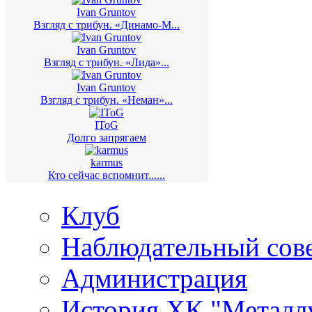
Ivan Gruntov
Взгляд с трибун. «Динамо-М...
Ivan Gruntov
Взгляд с трибун. «Лида»...
Ivan Gruntov
Взгляд с трибун. «Неман»...
IToG
Долго запрягаем
karmus
Кто сейчас вспомнит......
Клуб
Наблюдательный сов
Администрация
История ХК "Металл