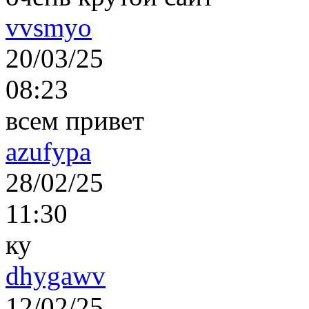
vvsmyo
20/03/25
08:23
всем привет
azufypa
28/02/25
11:30
ку
dhygawv
12/02/25