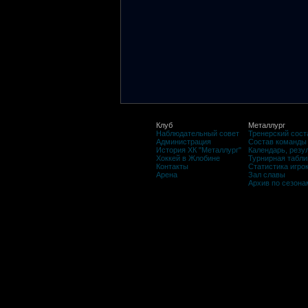
Клуб
Металлург
Наблюдательный совет
Тренерский сост
Администрация
Состав команды
История ХК "Металлург"
Календарь, резу
Хоккей в Жлобине
Турнирная табли
Контакты
Статистика игро
Арена
Зал славы
Архив по сезона