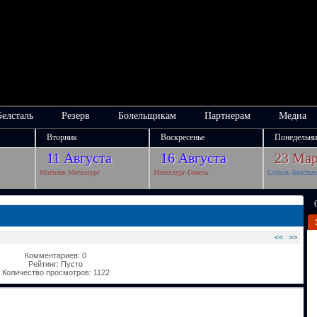
Белсталь
Резерв
Болельщикам
Партнерам
Медиа
Вторник
Воскресенье
Понедельни
11 Августа
16 Августа
23 Мар
Могилев-Металлург
Металлург-Гомель
Соболь-Белстал
<<
>>
Комментариев: 0
Рейтинг: Пусто
Количество просмотров: 1122