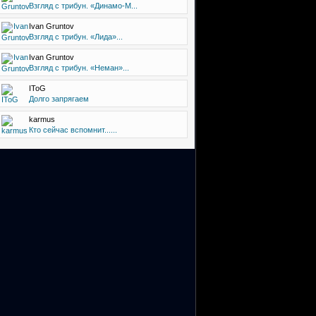
Взгляд с трибун. «Динамо-М...
Ivan Gruntov
Взгляд с трибун. «Лида»...
Ivan Gruntov
Взгляд с трибун. «Неман»...
IToG
Долго запрягаем
karmus
Кто сейчас вспомнит......