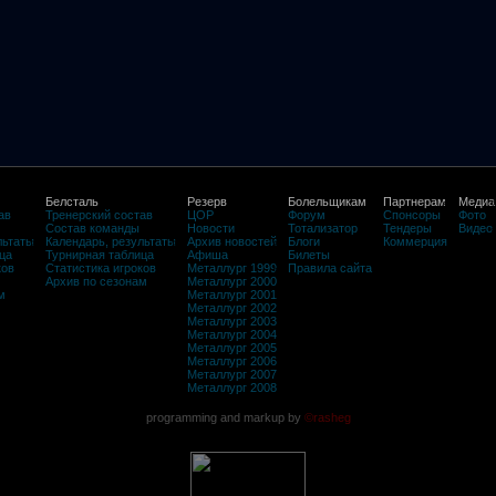
Белсталь
Резерв
Болельщикам
Партнерам
Медиа
ав
Тренерский состав
ЦОР
Форум
Спонсоры
Фото
Состав команды
Новости
Тотализатор
Тендеры
Видео
льтаты
Календарь, результаты
Архив новостей
Блоги
Коммерция
ца
Турнирная таблица
Афиша
Билеты
ков
Статистика игроков
Металлург 1999
Правила сайта
Архив по сезонам
Металлург 2000
м
Металлург 2001
Металлург 2002
Металлург 2003
Металлург 2004
Металлург 2005
Металлург 2006
Металлург 2007
Металлург 2008
programming and markup by
©rasheg