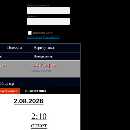
Имя пользователя:
Пароль:
Запомнить меня
Регистрация
|
Напомнить?
Новости
Атрибутика
к
Понедельник
та
23 Марта
ь
Соболь-Белсталь
Обзор игр
Высшая лига
Экстралига
2.08.2026
2:10
отчет