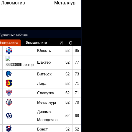
Локомотив
Металлург
Турнирные таблицы
И
О
Высшая лига
Экстралига
Юность
52
85
Шахтер
52
77
Витебск
52
73
Лида
52
71
Славутич
52
71
Металлург
52
70
Динамо-
52
68
Молодечно
Брест
52
52