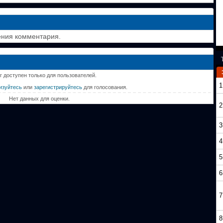
ения комментария.
г доступен только для пользователей.
1
изуйтесь
или
зарегистрируйтесь
для голосования.
Нет данных для оценки.
2
3
4
5
6
7
8