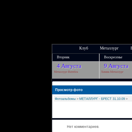
Клуб
Металлург
Вторник
Воскресенье
4 Августа
9 Августа
Металлург-Витебск
Химик-Металлург
Просмотр фото
Фотоальбомы
>
МЕТАЛЛУРГ - БРЕСТ 31.10.09
>
Нет комментариев.