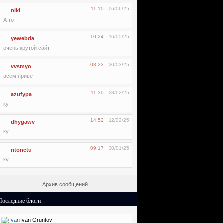
11:10
06/06/25
niki
А то
10:24
16/05/25
yewebda
очень крутой сайт
08:23
20/03/25
vvsmyo
всем привет
11:30
28/02/25
azufypa
ку
14:52
12/02/25
dhygawv
ку
09:17
30/01/25
ntonctu
ку
Архив сообщений
Последние блоги
Ivan Gruntov