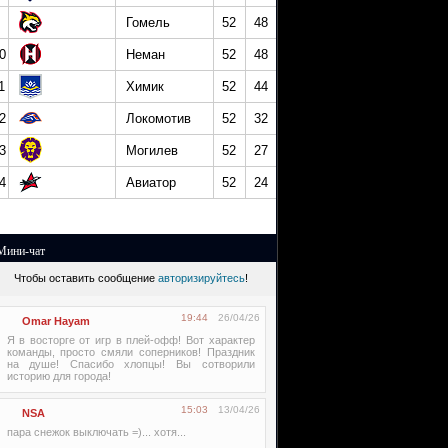
Гомель
52
48
0
Неман
52
48
1
Химик
52
44
2
Локомотив
52
32
3
Могилев
52
27
4
Авиатор
52
24
Мини-чат
Чтобы оставить сообщение
авторизируйтесь
!
19:44
26/04/26
Omar Hayam
Я в восторге от игр в плей-офф! Вот характер
команды, просто смяли соперников! Праздник
на душе! Спасибо хлопцы! Вы сотворили
историю для города!
15:03
13/04/26
NSA
пара снежок выключать =)... хотя...