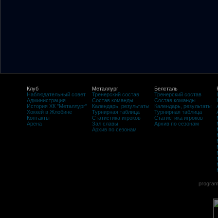
Клуб
Металлург
Белсталь
Наблюдательный совет
Тренерский состав
Тренерский состав
Администрация
Состав команды
Состав команды
История ХК "Металлург"
Календарь, результаты
Календарь, результаты
Хоккей в Жлобине
Турнирная таблица
Турнирная таблица
Контакты
Статистика игроков
Статистика игроков
Арена
Зал славы
Архив по сезонам
Архив по сезонам
program