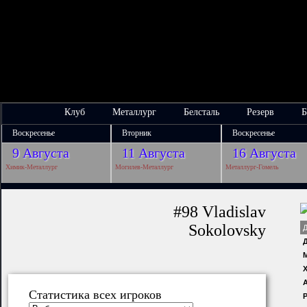
Клуб
Металлург
Белсталь
Резерв
Б
Воскресенье
Вторник
Воскресенье
9 Августа
11 Августа
16 Августа
Химик-Металлург
Могилев-Металлург
Металлург-Гомель
#98 Vladislav
Sokolovsky
Х
Статистика всех игроков
Р