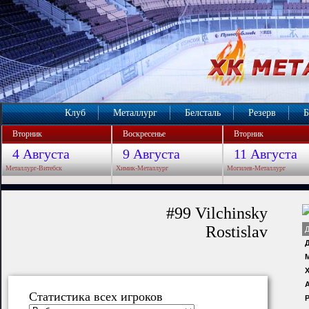
Клуб
Металлург
Белсталь
Резерв
Б
Вторник
Воскресенье
Вторник
4 Августа
9 Августа
11 Августа
Металлург-Витебск
Химик-Металлург
Могилев-Металлург
#99 Vilchinsky
Rostislav
Х
Статистика всех игроков
Р