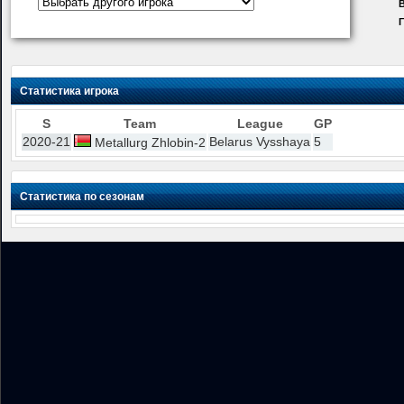
В
Статистика игрока
S
Team
League
GP
2020-21
Belarus Vysshaya
5
Metallurg Zhlobin-2
Статистика по сезонам