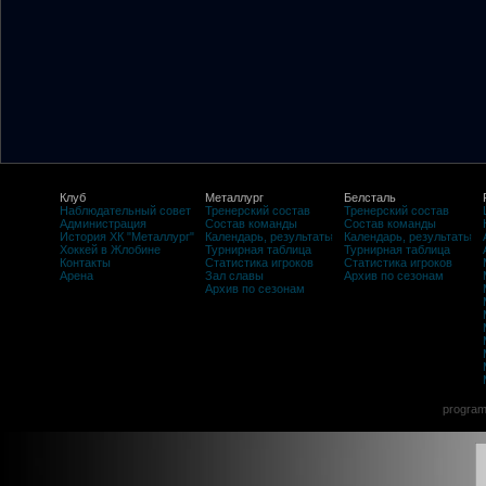
Клуб
Металлург
Белсталь
Наблюдательный совет
Тренерский состав
Тренерский состав
Администрация
Состав команды
Состав команды
История ХК "Металлург"
Календарь, результаты
Календарь, результаты
Хоккей в Жлобине
Турнирная таблица
Турнирная таблица
Контакты
Статистика игроков
Статистика игроков
Арена
Зал славы
Архив по сезонам
Архив по сезонам
program