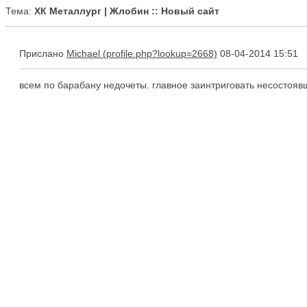
Тема:
ХК Металлург | Жлобин :: Новый сайт
Прислано
Michael
08-04-2014 15:51
всем по барабану недочеты. главное заинтриговать несостояв