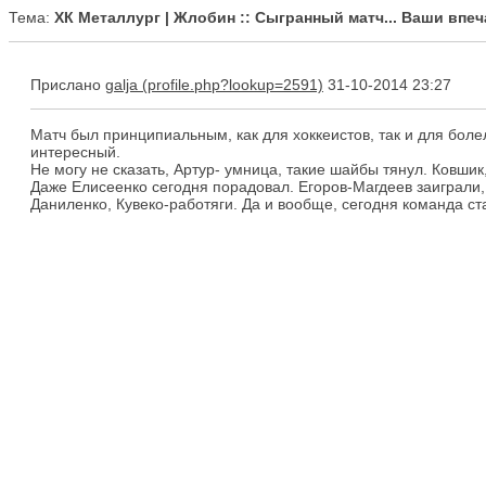
Тема:
ХК Металлург | Жлобин :: Сыгранный матч... Ваши впеча
Прислано
galja
31-10-2014 23:27
Матч был принципиальным, как для хоккеистов, так и для боле
интересный.
Не могу не сказать, Артур- умница, такие шайбы тянул. Ковшик
Даже Елисеенко сегодня порадовал. Егоров-Магдеев заиграли, 
Даниленко, Кувеко-работяги. Да и вообще, сегодня команда ста