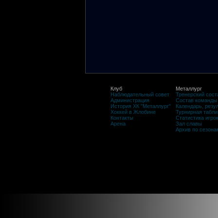
Клуб
Металлург
Наблюдательный совет
Тренерский сост
Администрация
Состав команды
История ХК "Металлург"
Календарь, резу
Хоккей в Жлобине
Турнирная табли
Контакты
Статистика игро
Арена
Зал славы
Архив по сезона