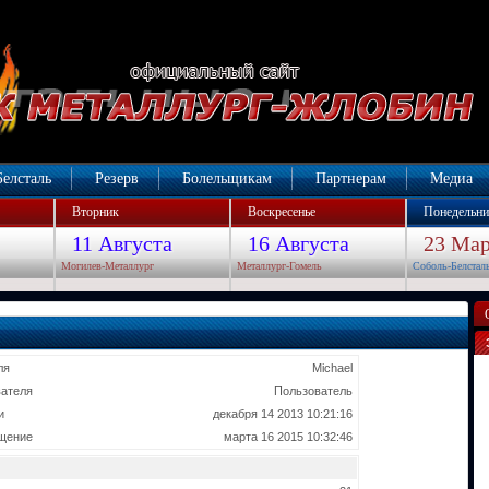
Белсталь
Резерв
Болельщикам
Партнерам
Медиа
Вторник
Воскресенье
Понедельни
11 Августа
16 Августа
23 Мар
Могилев-Металлург
Металлург-Гомель
Соболь-Белстал
ля
Michael
вателя
Пользователь
и
декабря 14 2013 10:21:16
щение
марта 16 2015 10:32:46