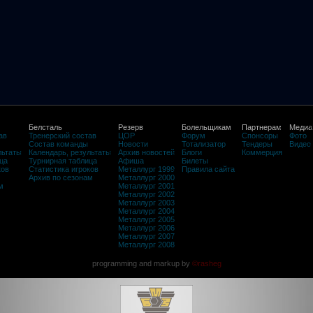
Белсталь
Резерв
Болельщикам
Партнерам
Медиа
ав
Тренерский состав
ЦОР
Форум
Спонсоры
Фото
Состав команды
Новости
Тотализатор
Тендеры
Видео
льтаты
Календарь, результаты
Архив новостей
Блоги
Коммерция
ца
Турнирная таблица
Афиша
Билеты
ков
Статистика игроков
Металлург 1999
Правила сайта
Архив по сезонам
Металлург 2000
м
Металлург 2001
Металлург 2002
Металлург 2003
Металлург 2004
Металлург 2005
Металлург 2006
Металлург 2007
Металлург 2008
programming and markup by
©rasheg