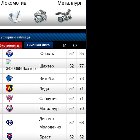
Локомотив
Металлург
Турнирные таблицы
И
О
Высшая лига
Экстралига
Юность
52
85
Шахтер
52
77
Витебск
52
73
Лида
52
71
Славутич
52
71
Металлург
52
70
Динамо-
52
68
Молодечно
Брест
52
52