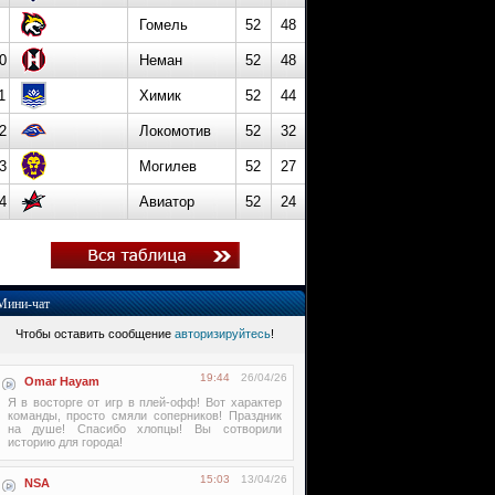
Гомель
52
48
0
Неман
52
48
1
Химик
52
44
2
Локомотив
52
32
3
Могилев
52
27
4
Авиатор
52
24
Мини-чат
Чтобы оставить сообщение
авторизируйтесь
!
19:44
26/04/26
Omar Hayam
Я в восторге от игр в плей-офф! Вот характер
команды, просто смяли соперников! Праздник
на душе! Спасибо хлопцы! Вы сотворили
историю для города!
15:03
13/04/26
NSA