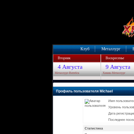
Клуб
Металлург
Вторник
Воскресенье
4 Августа
9 Августа
Металлург-Витебск
Химик-Металлург
Профиль пользователя Michael
Имя пользовате
Уровень пользо
Дата регистраци
Последнее посе
Статистика