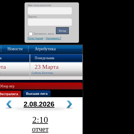
Имя пользователя:
Пароль:
Запомнить меня
Регистрация
|
Напомнить?
Новости
Атрибутика
к
Понедельник
та
23 Марта
ь
Соболь-Белсталь
Обзор игр
Высшая лига
Экстралига
2.08.2026
2:10
отчет