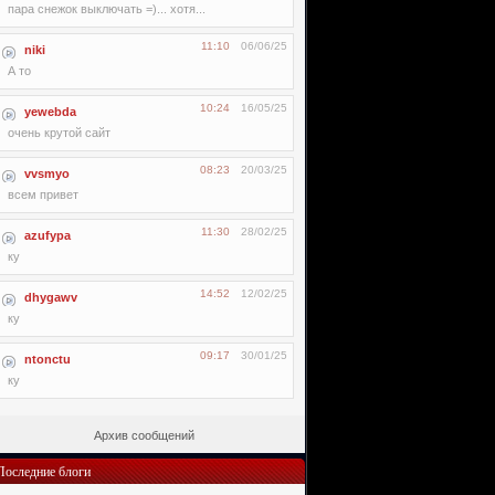
пара снежок выключать =)... хотя...
11:10
06/06/25
niki
А то
10:24
16/05/25
yewebda
очень крутой сайт
08:23
20/03/25
vvsmyo
всем привет
11:30
28/02/25
azufypa
ку
14:52
12/02/25
dhygawv
ку
09:17
30/01/25
ntonctu
ку
Архив сообщений
Последние блоги