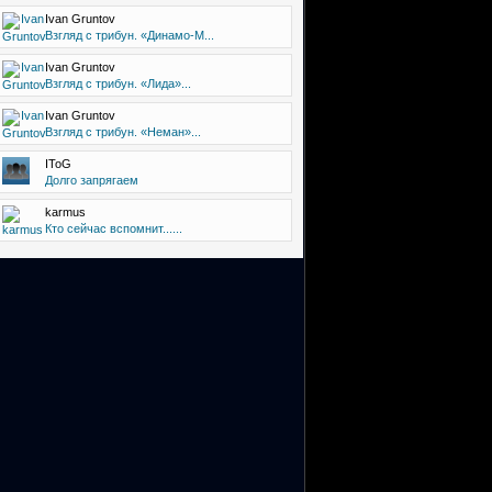
Ivan Gruntov
Взгляд с трибун. «Динамо-М...
Ivan Gruntov
Взгляд с трибун. «Лида»...
Ivan Gruntov
Взгляд с трибун. «Неман»...
IToG
Долго запрягаем
karmus
Кто сейчас вспомнит......