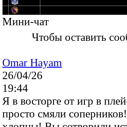
13
Нефтехимик
14
Днепровские Львы
Мини-чат
Чтобы оставить со
Omar Hayam
26/04/26
19:44
Я в восторге от игр в пле
просто смяли соперников
хлопцы! Вы сотворили ис