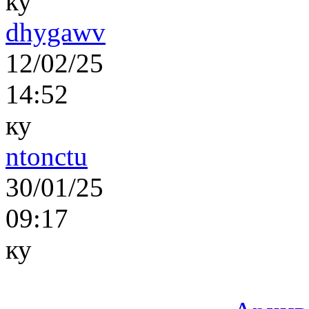
ку
dhygawv
12/02/25
14:52
ку
ntonctu
30/01/25
09:17
ку