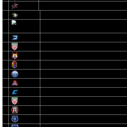
14
Авиатор
1
Белсталь
2
Ястребы
3
Динамо-Олимпик
4
U18
5
Рыси
6
Рыцари
7
Юниор
8
Локо
9
Соболь
10
U17
11
Прогресс
12
Медведи