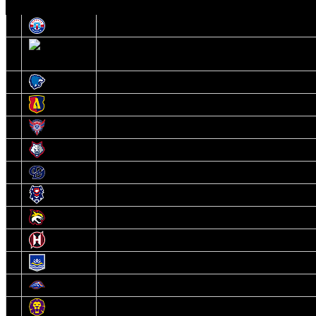
1
Юность
2
Шахтер
3
Витебск
4
Лида
5
Славутич
6
Металлург
7
Динамо-Молодечно
8
Брест
9
Гомель
10
Неман
11
Химик
12
Локомотив
13
Могилев