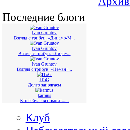
Архив
Последние блоги
Ivan Gruntov
Взгляд с трибун. «Динамо-М...
Ivan Gruntov
Взгляд с трибун. «Лида»...
Ivan Gruntov
Взгляд с трибун. «Неман»...
IToG
Долго запрягаем
karmus
Кто сейчас вспомнит......
Клуб