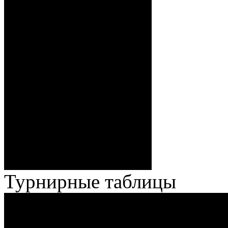
Волченков), 0:5 – 19:39 И.
Павлов (Кузьменко), ГБ2, 0:6
– 34:40 Гришков (Бякин,
Волченков), 0:7 – 35:18
Броски:
Стефанович (Кузьменко,
Веремеенко), 1:7 – 38:08
Спешилов (Борозна, Ерохо),
ГБ, 1:8 – 55:43 Веремеенко
(Кузьменко, Бодиловский),
ГБ, 1:9 – 56:03 Гришков
(Бякин, Тимирев), 2:9 –
57:34 Ерохо (А. Буйницкий,
Ноздрачев), 2:10 – 57:55
Кузьменко (Веремеенко)
Броски:
18 - 30
Штраф:
14 - 35
Лучшие
Ерохо – Стефанович
игроки:
Турнирные таблицы
И
Экстралига
Высшая лига
О