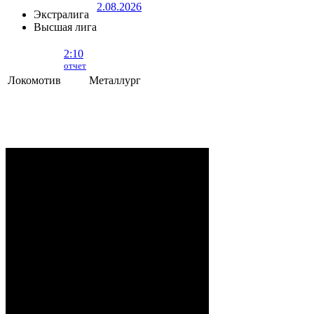
2.08.2026
Экстралига
Высшая лига
2:10
отчет
Локомотив
Металлург
Локомотив - Металлург
- 2:10 (0:5, 1:2,
1:3)
ОРША
. 2 Августа, 2026 г. .. 595 (0)
зрителей. Начало в 15:35.
Рудько, Акулов, Лабзов,
Судьи:
Абломейко
Карачун (20:00), Малков
(40:00); Каменьков (К) –
Ерохо, Бучкин –
Развадовский (А) – Борозна;
Петручик – Гордейчик,