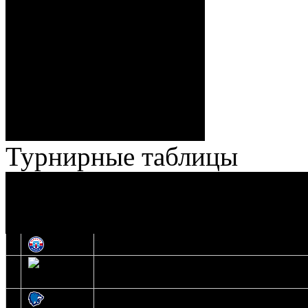
ГБ, 1:8 – 55:43 Веремеенко
(Кузьменко, Бодиловский),
ГБ, 1:9 – 56:03 Гришков
(Бякин, Тимирев), 2:9 –
57:34 Ерохо (А. Буйницкий,
Ноздрачев), 2:10 – 57:55
Кузьменко (Веремеенко)
Броски:
18 - 30
Штраф:
14 - 35
Лучшие
Ерохо – Стефанович
игроки:
Турнирные таблицы
И
Экстралига
Высшая лига
О
1
Юность
2
Шахтер
3
Витебск