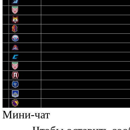
3
Динамо-Олимпик
4
U18
5
Рыси
6
Рыцари
7
Юниор
8
Локо
9
Соболь
10
U17
11
Прогресс
12
Медведи
13
Нефтехимик
14
Днепровские Львы
Мини-чат