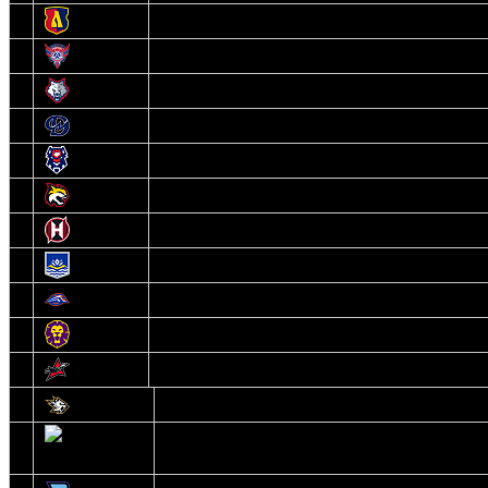
4
Лида
5
Славутич
6
Металлург
7
Динамо-Молодечно
8
Брест
9
Гомель
10
Неман
11
Химик
12
Локомотив
13
Могилев
14
Авиатор
1
Белсталь
2
Ястребы