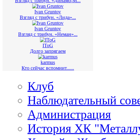
Взгляд с трибун. «Динамо-М...
Ivan Gruntov
Взгляд с трибун. «Лида»...
Ivan Gruntov
Взгляд с трибун. «Неман»...
IToG
Долго запрягаем
karmus
Кто сейчас вспомнит......
Клуб
Наблюдательный сов
Администрация
История ХК "Металл