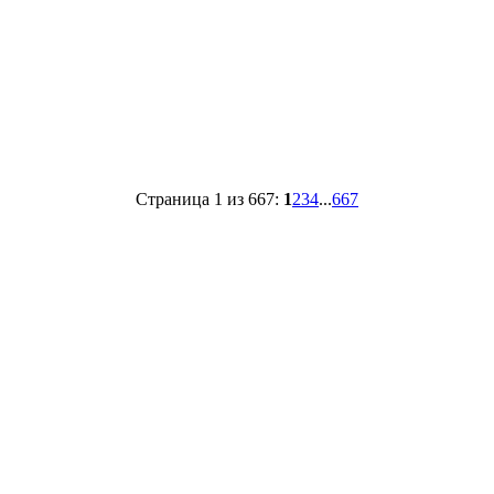
Страница 1 из 667:
1
2
3
4
...
667