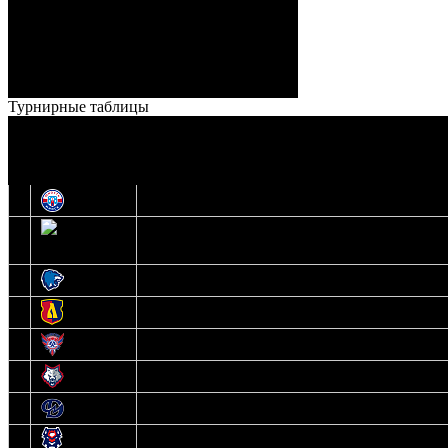
Кузьменко (Веремеенко)
Броски:
18 - 30
Штраф:
14 - 35
Лучшие
Ерохо – Стефанович
игроки:
Турнирные таблицы
И
Экстралига
О
Высшая лига
1
Юность
2
Шахтер
3
Витебск
4
Лида
5
Славутич
6
Металлург
7
Динамо-Молодечно
8
Брест