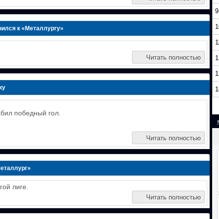
9
1
ился к «Металлургу»
1
Читать полностью
1
1
ку
1
абил победный гол.
Читать полностью
Металлург»
гой лиге.
Читать полностью