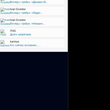
Взгляд с трибун. «Динамо-М...
Ivan Gruntov
Взгляд с трибун. «Лида»...
Ivan Gruntov
Взгляд с трибун. «Неман»...
IToG
Долго запрягаем
karmus
Кто сейчас вспомнит......