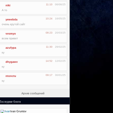
11:10
06/06/25
niki
А то
10:24
16/05/25
yewebda
очень крутой сайт
08:23
20/03/25
vvsmyo
всем привет
11:30
28/02/25
azufypa
ку
14:52
12/02/25
dhygawv
ку
09:17
30/01/25
ntonctu
ку
Архив сообщений
Последние блоги
Ivan Gruntov