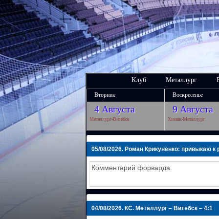
Клуб
Металлург
Вторник
Воскресенье
4 Августа
9 Августа
Металлург-Витебск
Химик-Металлург
05/08/2026.
Роман Крикуненко: привыкаю к 
Комментарий форварда.
04/08/2026.
КС. Металлург – Витебск – 4:1