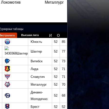
Локомотив
Металлург
Турнирные таблицы
И
О
Высшая лига
Экстралига
Юность
52
85
Шахтер
52
77
Витебск
52
73
Лида
52
71
Славутич
52
71
Металлург
52
70
Динамо-
52
68
Молодечно
Брест
52
52