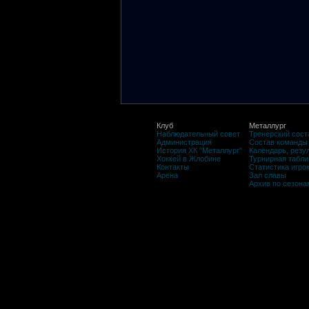
Клуб
Металлург
Наблюдательный совет
Тренерский сост
Администрация
Состав команды
История ХК "Металлург"
Календарь, резу
Хоккей в Жлобине
Турнирная табли
Контакты
Статистика игро
Арена
Зал славы
Архив по сезона