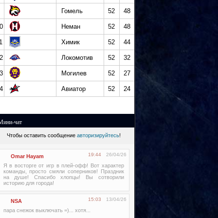
Гомель
52
48
0
Неман
52
48
1
Химик
52
44
2
Локомотив
52
32
3
Могилев
52
27
4
Авиатор
52
24
Мини-чат
Чтобы оставить сообщение
авторизируйтесь
!
19:44
26/04/26
Omar Hayam
Я в восторге от игр в плей-офф! Вот характер
команды, просто смяли соперников! Праздник
на душе! Спасибо хлопцы! Вы сотворили
историю для города!
15:03
13/04/26
NSA
пара снежок выключать =)... хотя...