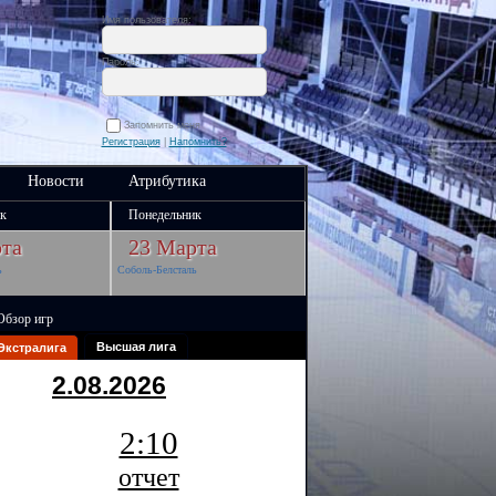
Имя пользователя:
Пароль:
Запомнить меня
Регистрация
|
Напомнить?
Новости
Атрибутика
к
Понедельник
та
23 Марта
ь
Соболь-Белсталь
Обзор игр
Высшая лига
Экстралига
2.08.2026
2:10
отчет