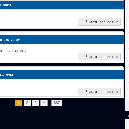
стали»
Читать полностью
Металлурге»
овый контракт.
Читать полностью
еталлург»
Читать полностью
1 из 667:
1
2
3
4
...
667