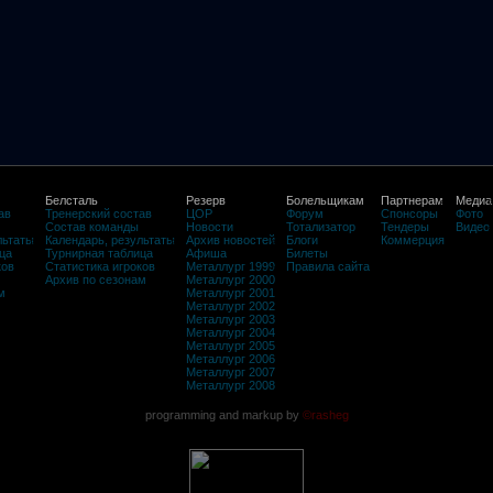
Белсталь
Резерв
Болельщикам
Партнерам
Медиа
ав
Тренерский состав
ЦОР
Форум
Спонсоры
Фото
Состав команды
Новости
Тотализатор
Тендеры
Видео
льтаты
Календарь, результаты
Архив новостей
Блоги
Коммерция
ца
Турнирная таблица
Афиша
Билеты
ков
Статистика игроков
Металлург 1999
Правила сайта
Архив по сезонам
Металлург 2000
м
Металлург 2001
Металлург 2002
Металлург 2003
Металлург 2004
Металлург 2005
Металлург 2006
Металлург 2007
Металлург 2008
programming and markup by
©rasheg