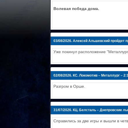
Волевая победа дома.
03/08/2026.
Алексей Альшевский пройдет п
Уже покинул расположение "Металлург
02/08/2026.
КС. Локомотив – Металлург – 2:
Разгром в Орше.
31/07/2026.
КЦ. Белсталь – Днепровские львы
Справились за две игры и вышли в чет