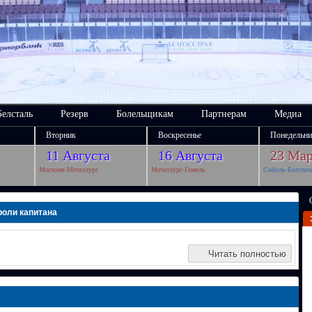
Белсталь
Резерв
Болельщикам
Партнерам
Медиа
Вторник
Воскресенье
Понедельни
11 Августа
16 Августа
23 Мар
Могилев-Металлург
Металлург-Гомель
Соболь-Белстал
роли капитана
Читать полностью