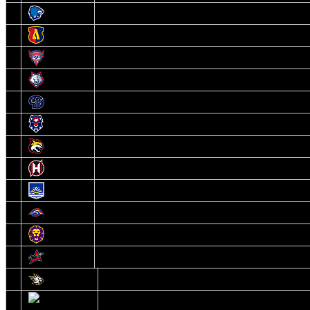
3
Витебск
4
Лида
5
Славутич
6
Металлург
7
Динамо-Молодечно
8
Брест
9
Гомель
10
Неман
11
Химик
12
Локомотив
13
Могилев
14
Авиатор
1
Белсталь
2
Ястребы