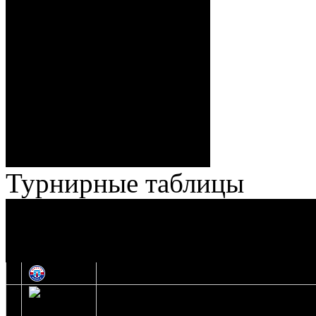
Спешилов (Борозна, Ерохо),
ГБ, 1:8 – 55:43 Веремеенко
(Кузьменко, Бодиловский),
ГБ, 1:9 – 56:03 Гришков
(Бякин, Тимирев), 2:9 –
57:34 Ерохо (А. Буйницкий,
Ноздрачев), 2:10 – 57:55
Кузьменко (Веремеенко)
Броски:
18 - 30
Штраф:
14 - 35
Лучшие
Ерохо – Стефанович
игроки:
Турнирные таблицы
И
Экстралига
Высшая лига
О
1
Юность
2
Шахтер