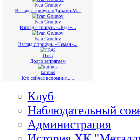
Ivan Gruntov
Взгляд с трибун. «Динамо-М...
Ivan Gruntov
Взгляд с трибун. «Лида»...
Ivan Gruntov
Взгляд с трибун. «Неман»...
IToG
Долго запрягаем
karmus
Кто сейчас вспомнит......
Клуб
Наблюдательный сов
Администрация
История ХК "Металл