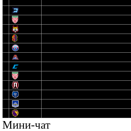
3
Динамо-Олимпик
4
U18
5
Рыси
6
Рыцари
7
Юниор
8
Локо
9
Соболь
10
U17
11
Прогресс
12
Медведи
13
Нефтехимик
14
Днепровские Львы
Мини-чат