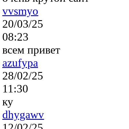
vvsmyo
20/03/25
08:23
всем привет
azufypa
28/02/25
11:30
ку
dhygawv
12/02/25