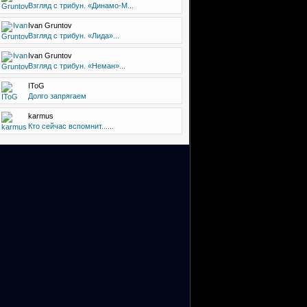
Взгляд с трибун. «Динамо-М...
Ivan Gruntov
Взгляд с трибун. «Лида»...
Ivan Gruntov
Взгляд с трибун. «Неман»...
IToG
Долго запрягаем
karmus
Кто сейчас вспомнит......