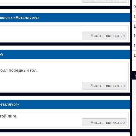
9
1
ился к «Металлургу»
1
Читать полностью
1
1
ку
1
абил победный гол.
Читать полностью
Металлург»
гой лиге.
Читать полностью