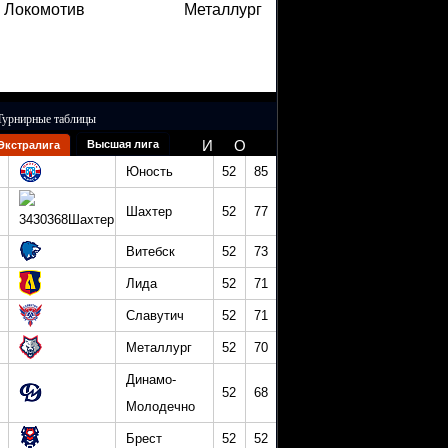
Локомотив
Металлург
Турнирные таблицы
И
О
Высшая лига
Экстралига
Юность
52
85
Шахтер
52
77
Витебск
52
73
Лида
52
71
Славутич
52
71
Металлург
52
70
Динамо-
52
68
Молодечно
Брест
52
52