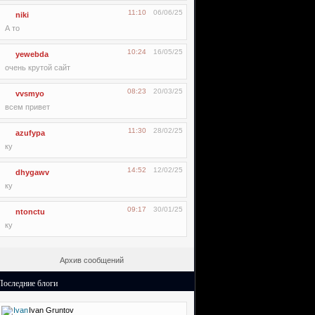
11:10
06/06/25
niki
А то
10:24
16/05/25
yewebda
очень крутой сайт
08:23
20/03/25
vvsmyo
всем привет
11:30
28/02/25
azufypa
ку
14:52
12/02/25
dhygawv
ку
09:17
30/01/25
ntonctu
ку
Архив сообщений
Последние блоги
Ivan Gruntov