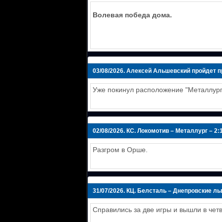
Волевая победа дома.
03/08/2026.
Алексей Альшевский пройдет п
Уже покинул расположение "Металлург
02/08/2026.
КС. Локомотив – Металлург – 2:
Разгром в Орше.
31/07/2026.
КЦ. Белсталь – Днепровские львы
Справились за две игры и вышли в чет