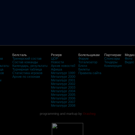
Белсталь
Резерв
Болельщикам
Партнерам
Медиа
ав
Тренерский состав
ЦОР
Форум
Спонсоры
Фото
Состав команды
Новости
Тотализатор
Тендеры
Видео
льтаты
Календарь, результаты
Архив новостей
Блоги
Коммерция
ца
Турнирная таблица
Афиша
Билеты
ков
Статистика игроков
Металлург 1999
Правила сайта
Архив по сезонам
Металлург 2000
м
Металлург 2001
Металлург 2002
Металлург 2003
Металлург 2004
Металлург 2005
Металлург 2006
Металлург 2007
Металлург 2008
programming and markup by
©rasheg