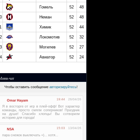
Гомель
52
48
0
Неман
52
48
1
Химик
52
44
2
Локомотив
52
32
3
Могилев
52
27
4
Авиатор
52
24
Мини-чат
Чтобы оставить сообщение
авторизируйтесь
!
19:44
26/04/26
Omar Hayam
Я в восторге от игр в плей-офф! Вот характер
команды, просто смяли соперников! Праздник
на душе! Спасибо хлопцы! Вы сотворили
историю для города!
15:03
13/04/26
NSA
пара снежок выключать =)... хотя...