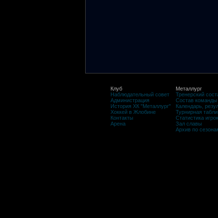
Клуб
Металлург
Наблюдательный совет
Тренерский сост
Администрация
Состав команды
История ХК "Металлург"
Календарь, резу
Хоккей в Жлобине
Турнирная табли
Контакты
Статистика игро
Арена
Зал славы
Архив по сезона