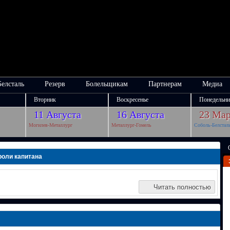
Белсталь
Резерв
Болельщикам
Партнерам
Медиа
Вторник
Воскресенье
Понедельни
11 Августа
16 Августа
23 Мар
Могилев-Металлург
Металлург-Гомель
Соболь-Белстал
роли капитана
Читать полностью