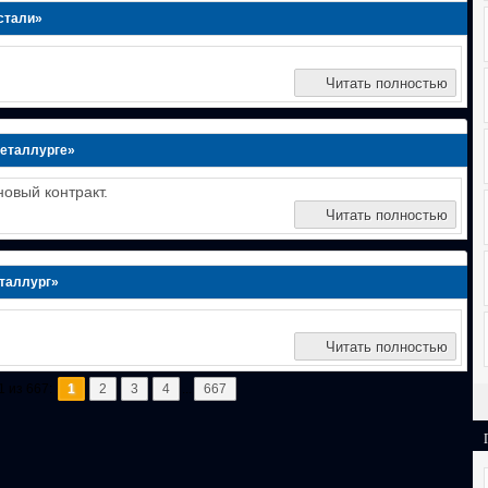
стали»
Читать полностью
Металлурге»
овый контракт.
Читать полностью
еталлург»
Читать полностью
1 из 667:
1
2
3
4
...
667