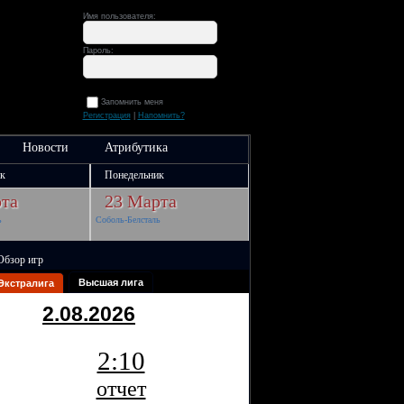
Имя пользователя:
Пароль:
Запомнить меня
Регистрация
|
Напомнить?
Новости
Атрибутика
к
Понедельник
та
23 Марта
ь
Соболь-Белсталь
Обзор игр
Высшая лига
Экстралига
2.08.2026
2:10
отчет