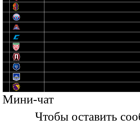
6
Рыцари
7
Юниор
8
Локо
9
Соболь
10
U17
11
Прогресс
12
Медведи
13
Нефтехимик
14
Днепровские Львы
Мини-чат
Чтобы оставить со