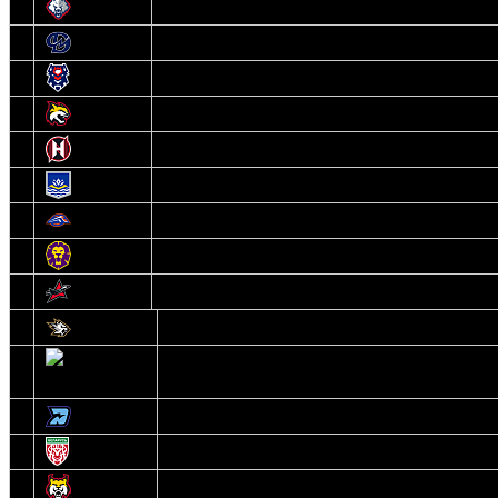
6
Металлург
7
Динамо-Молодечно
8
Брест
9
Гомель
10
Неман
11
Химик
12
Локомотив
13
Могилев
14
Авиатор
1
Белсталь
2
Ястребы
3
Динамо-Олимпик
4
U18
5
Рыси