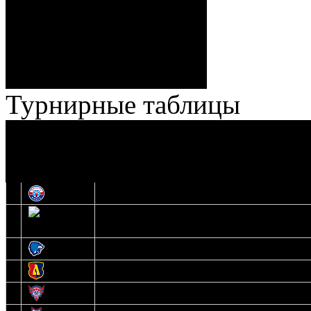
Ноздрачев), 2:10 – 57:55
Кузьменко (Веремеенко)
Броски:
18 - 30
Штраф:
14 - 35
Лучшие
Ерохо – Стефанович
игроки:
Турнирные таблицы
И
Экстралига
Высшая лига
О
1
Юность
2
Шахтер
3
Витебск
4
Лида
5
Славутич