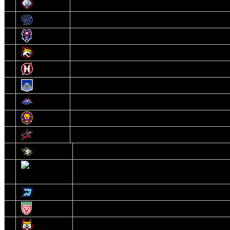
6
Металлург
7
Динамо-Молодечно
8
Брест
9
Гомель
10
Неман
11
Химик
12
Локомотив
13
Могилев
14
Авиатор
1
Белсталь
2
Ястребы
3
Динамо-Олимпик
4
U18
5
Рыси