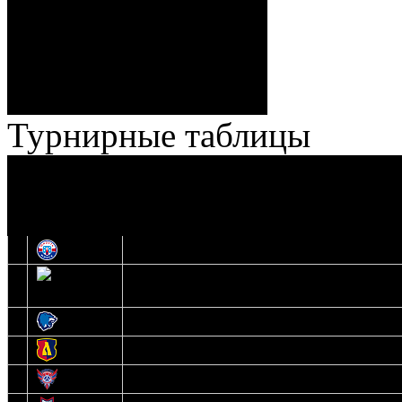
Ноздрачев), 2:10 – 57:55
Кузьменко (Веремеенко)
Броски:
18 - 30
Штраф:
14 - 35
Лучшие
Ерохо – Стефанович
игроки:
Турнирные таблицы
И
Экстралига
Высшая лига
О
1
Юность
2
Шахтер
3
Витебск
4
Лида
5
Славутич