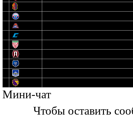
6
Рыцари
7
Юниор
8
Локо
9
Соболь
10
U17
11
Прогресс
12
Медведи
13
Нефтехимик
14
Днепровские Львы
Мини-чат
Чтобы оставить со