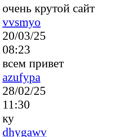
очень крутой сайт
vvsmyo
20/03/25
08:23
всем привет
azufypa
28/02/25
11:30
ку
dhygawv