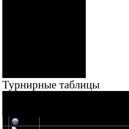
(Тимирев), ГБ, 1:4 – 36:51
Броски:
Кузьменко (Веремеенко,
Бодиловский), 2:4 – 37:09
Котеловский (Чуканов,
Кормилов), 3:4 – 55:09
Кормилов, 4:4 – 56:29 Новик
(Кокшаров, Вашкевич), 4:5 –
62:08 Веремеенко
(Кузьменко)
20 (4+5+10+1) – 45
Броски:
(7+26+10+2)
Штраф:
6 – 4
Лучшие
Мурзин – Волченков
игроки:
Турнирные таблицы
И
Экстралига
Высшая лига
О
1
Юность