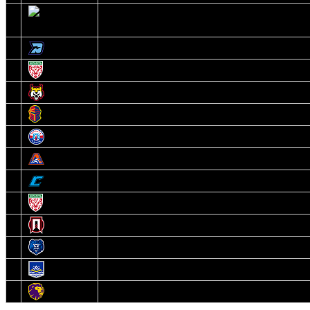
2
Ястребы
3
Динамо-Олимпик
4
U18
5
Рыси
6
Рыцари
7
Юниор
8
Локо
9
Соболь
10
U17
11
Прогресс
12
Медведи
13
Нефтехимик
14
Днепровские Львы