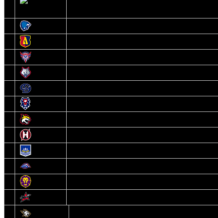
2
Шахтер
3
Витебск
4
Лида
5
Славутич
6
Металлург
7
Динамо-Молодечно
8
Брест
9
Гомель
10
Неман
11
Химик
12
Локомотив
13
Могилев
14
Авиатор
1
Белсталь