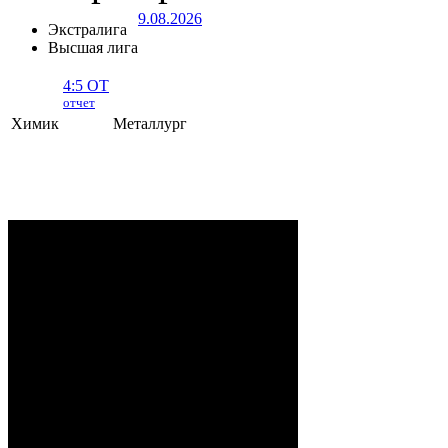
9.08.2026
Экстралига
Высшая лига
4:5 ОТ
отчет
Химик
Металлург
Химик - Металлург
- 4:5 ОТ (1:0, 1:4,
2:0, 0:1)
НОВОПОЛОЦК
. 9 Августа, 2026 г.
Дворец культуры и спорта. 730 (1200)
зрителей. Начало в 13:00.
Рудько, Шарик, Славщик,
Судьи:
Котиков
Анаркулов (36:51),
Вашкевич (25:17);
Храповицкий – Буровцев,