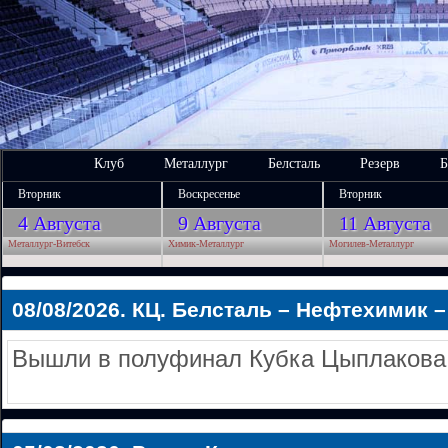
Клуб
Металлург
Белсталь
Резерв
Б
Вторник
Воскресенье
Вторник
4 Августа
9 Августа
11 Августа
Металлург-Витебск
Химик-Металлург
Могилев-Металлург
08/08/2026.
КЦ. Белсталь – Нефтехимик – 3
Вышли в полуфинал Кубка Цыплакова