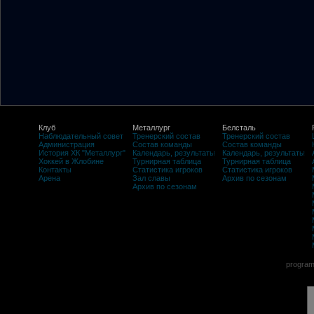
Клуб
Металлург
Белсталь
Наблюдательный совет
Тренерский состав
Тренерский состав
Администрация
Состав команды
Состав команды
История ХК "Металлург"
Календарь, результаты
Календарь, результаты
Хоккей в Жлобине
Турнирная таблица
Турнирная таблица
Контакты
Статистика игроков
Статистика игроков
Арена
Зал славы
Архив по сезонам
Архив по сезонам
program