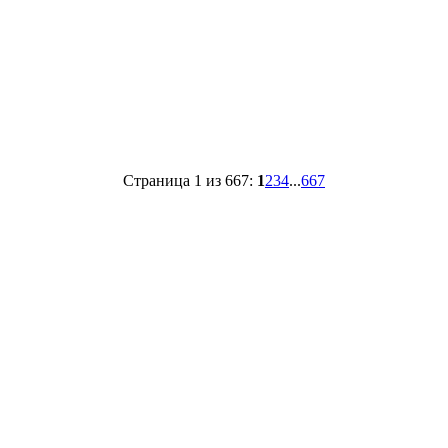
Страница 1 из 667:
1
2
3
4
...
667