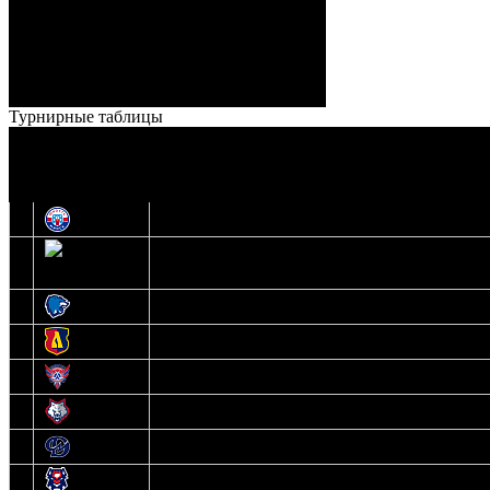
Кузьменко (Веремеенко)
Броски:
18 - 30
Штраф:
14 - 35
Лучшие
Ерохо – Стефанович
игроки:
Турнирные таблицы
И
Экстралига
О
Высшая лига
1
Юность
2
Шахтер
3
Витебск
4
Лида
5
Славутич
6
Металлург
7
Динамо-Молодечно
8
Брест