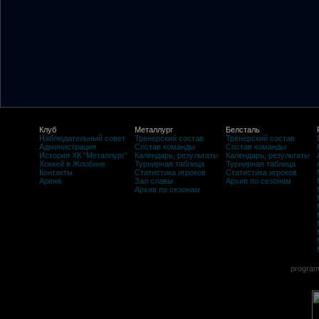
Клуб
Металлург
Белсталь
Наблюдательный совет
Тренерский состав
Тренерский состав
Администрация
Состав команды
Состав команды
История ХК "Металлург"
Календарь, результаты
Календарь, результаты
Хоккей в Жлобине
Турнирная таблица
Турнирная таблица
Контакты
Статистика игроков
Статистика игроков
Арена
Зал славы
Архив по сезонам
Архив по сезонам
program